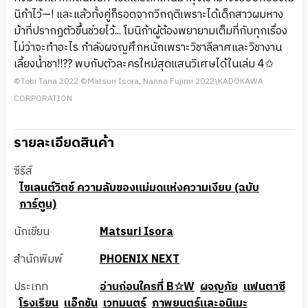
นิก้าไว้—! และแล้วทั้งคู่ก็รอดจากวิกฤติเพราะได้เด็กสาวผมหาง
ม้าที่ปรากฏตัวขึ้นช่วยไว้... โมนิก้าผู้ต้องพยายามเต็มที่กับทุกเรื่อง
ไม่ว่าจะทำอะไร กำลังผจญศึกหนักเพราะวิชาลีลาศและวิชางาน
เลี้ยงน้ำชา!!?? พบกับตัวละครใหม่สุดแสนวิเศษได้ในเล่ม 4✩
©Tobi Tana 2022 ©Matsuri Isora, Nanna Fujimi 2022\KADOKAWA
CORPORATION
รายละเอียดสินค้า
ซีรีส์
ไซเลนต์วิตช์ ความลับของแม่มดแห่งความเงียบ (ฉบับ
การ์ตูน)
นักเขียน
Matsuri Isora
สำนักพิมพ์
PHOENIX NEXT
ประเภท
อ่านก่อนใครที่ B☆W
ผจญภัย
แฟนตาซี
โรงเรียน
แอ็กชัน
เวทมนตร์
ภาพยนตร์และอนิเมะ