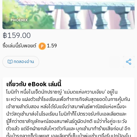
฿159.00
ซื้อเล่มนี้รับพอยต์
1.59
ทดลองอ่าน
เกี่ยวกับ eBook เล่มนี้
โมนิก้า หนึ่งในเจ็ดนักปราชญ์ ‘แม่มดแห่งความเงียบ’ อยู่ใน
ระหว่าง แฝงตัวเข้าโรงเรียนเพื่อทำภารกิจลับสุดยอดในการคุ้มกัน
เจ้าชายลำดับสอง หลังได้รับแจ้งว่าสมาพันธ์พาณิชย์แห่งหนึ่งจะ
นำวัสดุเข้ามาส่งในโรงเรียน โมนิก้าก็ไปตรวจรับกับเอลเลียตและ
รู้สึกว่าตราสัญลักษณ์ของสมาพันธ์ดูผิดปกติ แม้ว่าทั้งคู่จะระวัง
ตัวแล้ว แต่อีกฝ่ายกลับไหวตัวทันและบุกเข้ามาทำร้ายเสียก่อน! อีก
ทั้งม้ารถลากก็ดันพยศ เอลเลียตที่เห็นม้าพุ่งเข้ามาจึงรีบปกป้องโม