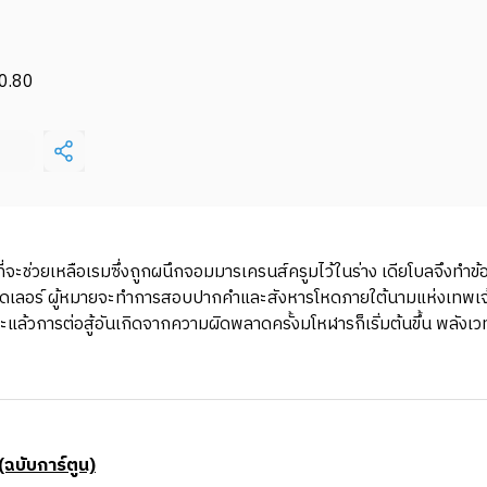
0.80
่จะช่วยเหลือเรมซึ่งถูกผนึกจอมมารเครนส์ครูมไว้ในร่าง เดียโบลจึงทำข้อต
าแซดเลอร์ ผู้หมายจะทำการสอบปากคำและสังหารโหดภายใต้นามแห่งเทพเจ้า
้วการต่อสู้อันเกิดจากความผิดพลาดครั้งมโหฬารก็เริ่มต้นขึ้น พลังเวท
ฉบับการ์ตูน)