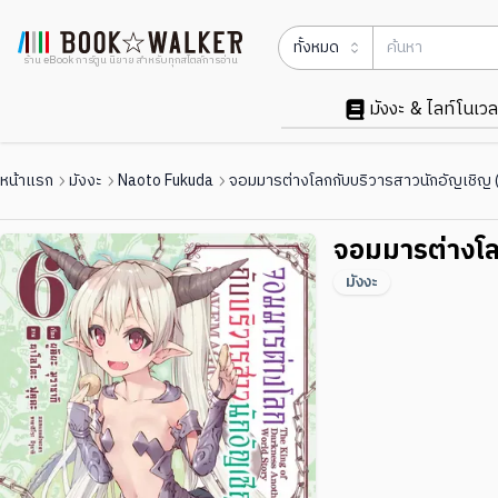
ทั้งหมด
ร้าน eBook การ์ตูน นิยาย สำหรับทุกสไตล์การอ่าน
มังงะ & ไลท์โนเวล
หน้าแรก
มังงะ
Naoto Fukuda
จอมมารต่างโลกกับบริวารสาวนักอัญเชิญ (ฉ
จอมมารต่างโล
มังงะ