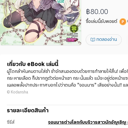
฿80.00
ซื้อเล่มนี้รับพอยต์
ทดลองอ่าน
เกี่ยวกับ eBook เล่มนี้
ผู้ใดกล้าหันคมดาบใส่ข้า ข้าจักสนองตอบด้วยการทำลายให้สิ้น! เพื่อที
กระหายเลือด ก็ปรากฏตัวต่อหน้าเขา กระนั้นแล้ว แม้จะอยู่ต่อหน้
เผลอพลั้งปากประกาศบอกไปว่าตนคือ "จอมมาร" เสียอย่างนั้น!! และแล
© Kodansha
รายละเอียดสินค้า
ซีรีส์
จอมมารต่างโลกกับบริวารสาวนักอัญเชิญ (