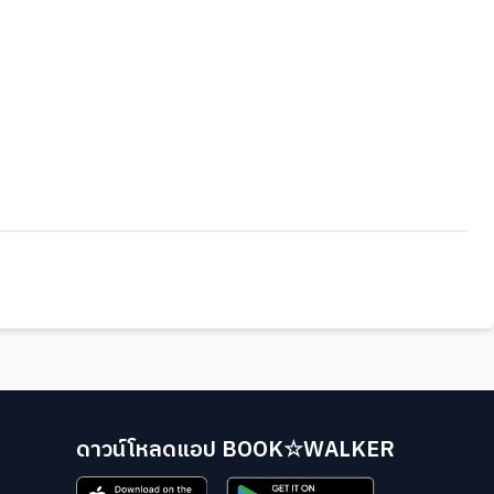
ดาวน์โหลดแอป BOOK☆WALKER