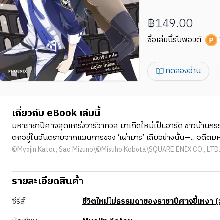
฿149.00
ซื้อเล่มนี้รับพอยต์
ทดลองอ่าน
เกี่ยวกับ eBook เล่มนี้
มหาราชาปีศาจสุดแกร่งวาร์วาทอส มาเกิดใหม่เป็นอาร์ด ชาวบ้านธรรมด
ตกอยู่ในอันตรายจากแผนการของ ‘เผ่ามาร’ เสียอย่างนั้น—... อดีตมหารา
©Myojin Katou, Sao Mizuno\©Misuho Kobota\SQUARE ENIX CO., LTD.
รายละเอียดสินค้า
ซีรีส์
ชีวิตใหม่ไม่ธรรมดาของราชาปีศาจขี้เหงา (