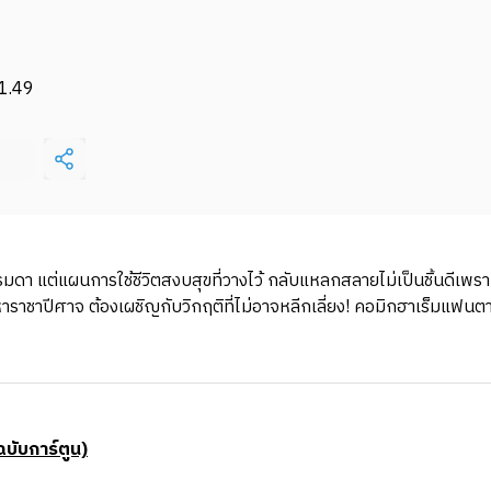
1.49
า แต่แผนการใช้ชีวิตสงบสุขที่วางไว้ กลับแหลกสลายไม่เป็นชิ้นดีเพราะง
ชาปีศาจ ต้องเผชิญกับวิกฤติที่ไม่อาจหลีกเลี่ยง! คอมิกฮาเร็มแฟนตาซีฮีโร่
ฉบับการ์ตูน)