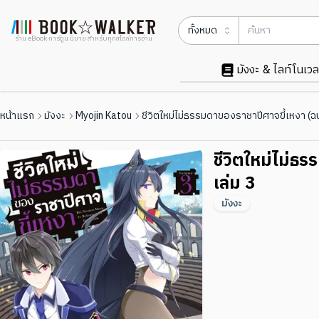
ทั้งหมด
ร้าน eBook การ์ตูน นิยาย สำหรับทุกสไตล์การอ่าน
มังงะ & ไลท์โนเวล
หน้าแรก
มังงะ
Myojin Katou
ชีวิตใหม่ไม่ธรรมดาของราชาปีศาจขี้เหงา (ฉบ
ชีวิตใหม่ไม่ธ
เล่ม 3
มังงะ