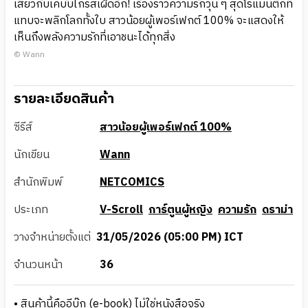
เสียวกับเคบับไก่รสเผ็ดอีก! เรื่องราวความรักวุ่น ๆ สุดโรแมนติกที่
แทบจะพลิกโลกทั้งใบ สาวน้อยผู้เพอร์เฟกต์ 100% จะแสดงให้
เห็นถึงพลังความรักที่เอาชนะได้ทุกสิ่ง
© Wann
รายละเอียดสินค้า
ซีรีส์
สาวน้อยผู้เพอร์เฟกต์ 100%
นักเขียน
Wann
สำนักพิมพ์
NETCOMICS
ประเภท
V-Scroll
การ์ตูนผู้หญิง
ความรัก
ดราม่า
วางจำหน่ายตั้งแต่
31/05/2026 (05:00 PM) ICT
จำนวนหน้า
36
• สินค้านี้คืออีบุ๊ก (e-book) ไม่ใช่หนังสือจริง