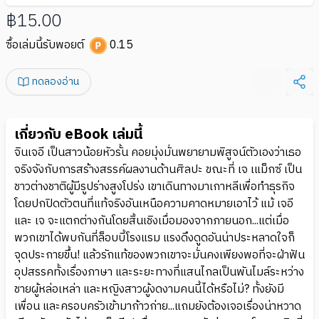
฿15.00
ซื้อเล่มนี้รับพอยต์
0.15
ทดลองอ่าน
เกี่ยวกับ eBook เล่มนี้
จินเจอี เป็นสาวน้อยหัวรั้น คอยมุ่งมั่นพยายามพิสูจน์ตัวเองว่าเธอ
จริงจังกับการสร้างสรรค์ผลงานด้านศิลปะ ขณะที่ เจ เแม็กซ์ เป็น
ชาวต่างชาติผู้มีรูปร่างสูงโปร่ง เขาเดินทางมาเกาหลีเพื่อทำธุรกิจ
โดยปกปิดตัวตนที่แท้จริงอันเหนือความคาดหมายเอาไว้ แม้ เจอี
และ เจ จะแตกต่างกันโดยสิ้นเชิงเมื่อมองจากภายนอก...แต่เมื่อ
พวกเขาได้พบกันที่ล็อบบี้โรงแรม แรงดึงดูดอันน่าประหลาดใจก็
จุดประกายขึ้น! แล้วรักแท้ของพวกเขาจะมั่นคงเพียงพอที่จะฝ่าฟัน
อุปสรรคทั้งเรื่องภาษา และระยะทางที่แสนไกลเป็นพันไมล์ระหว่าง
ชายผู้หล่อเหล่า และหญิงสาวผู้งดงามคนนี้ได้หรือไม่? ทั้งยังมี
เพื่อน และครอบครัวเข้ามาก้าวก่าย...แถมยังต้องเจอเรื่องน่าหวาด