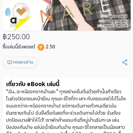
฿250.00
ซื้อเล่มนี้รับพอยต์
2.50
ทดลองอ่าน
เกี่ยวกับ eBook เล่มนี้
"ฉัน...จะหนีออกจากบ้านละ" ทุกอย่างเริ่มต้นด้วยคำนั้นคำเดียว
ในช่วงปิดเทอมหน้าร้อน คุณอะจิไซที่ทะเลาะกับครอบครัวได้โมโห
จนบอกว่าจะหนีออกจากบ้าน! แต่การเดินทางตัวคนเดียวมัน
อันตรายเกินไป ฉันจึงดึงดันขอที่จะร่วมเดินทางไปด้วย ฉันต้อง
ปกป้องนางฟ้าให้ได้! เราพักค้างแรมกันที่หมู่บ้านริมทะเล เล่น
ปิงปองกันบ้าง แช่บ่อน้ำร้อนกันบ้าง คุณอะจิไซกลายเป็นน้องสาว