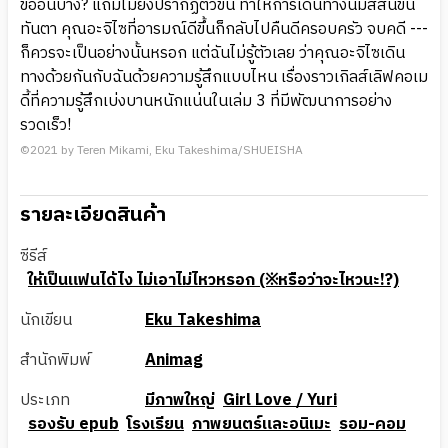
ขี้อ้อนบ้าง? แถมไมยังปรากฏตัวขึ้น ทำให้การเดินทางนี้มีสีสันขึ้น
ทันตา คุณอะจิไซที่อารมณ์ดีขึ้นก็กลับไปคืนดีครอบครัว จบคดี ---
ก็ควรจะเป็นอย่างนั้นหรอก แต่ฉันไม่รู้ตัวเลย ว่าคุณอะจิไซเดิน
ทางด้วยกันกับฉันด้วยความรู้สึกแบบไหน เรื่องราวเกิลส์เลิฟคอเม
ดี้ที่ความรู้สึกเบ่งบานหนักแน่นในเล่ม 3 ที่มีพัฒนาการอย่าง
รวดเร็ว!
©2021 by Teren Mikami, Eku Takeshima/SHUEISHA
รายละเอียดสินค้า
ซีรีส์
ให้เป็นแฟนได้ไง ไม่เอาไม่ไหวหรอก (※หรือว่าจะไหวนะ!?)
นักเขียน
Eku Takeshima
สำนักพิมพ์
Animag
ประเภท
มีภาพใหญ่
Girl Love / Yuri
รองรับ epub
โรงเรียน
ภาพยนตร์และอนิเมะ
รอม-คอม