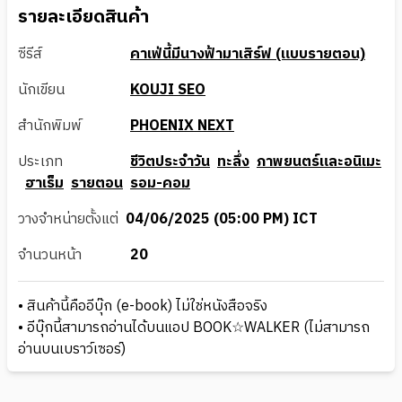
รายละเอียดสินค้า
ซีรีส์
คาเฟ่นี้มีนางฟ้ามาเสิร์ฟ (แบบรายตอน)
นักเขียน
KOUJI SEO
สำนักพิมพ์
PHOENIX NEXT
ประเภท
ชีวิตประจำวัน
ทะลึ่ง
ภาพยนตร์และอนิเมะ
ฮาเร็ม
รายตอน
รอม-คอม
วางจำหน่ายตั้งแต่
04/06/2025 (05:00 PM) ICT
จำนวนหน้า
20
• สินค้านี้คืออีบุ๊ก (e-book) ไม่ใช่หนังสือจริง
• อีบุ๊กนี้สามารถอ่านได้บนแอป BOOK☆WALKER (ไม่สามารถ
อ่านบนเบราว์เซอร์)