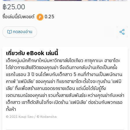
฿25.00
ซื้อเล่มนี้รับพอยต์
0.25
ทดลองอ่าน
เกี่ยวกับ eBook เล่มนี้
เด็กหนุ่มนักศึกษาใหม่มหาวิทยาลัยโตเกียว คาซุคาเบะ ฮายาโตะ
ได้ข่าวการเสียชีวิตของคุณย่า จึงเดินทางกลับบ้านเกิดเป็นครั้ง
แรกในรอบ 3 ปี จนได้พบกับเด็กสาว 5 คนที่ทำงานเป็นพนักงาน
คาเฟ่ ‘แฟมิเลีย’ ของคุณย่า ทีแรกฮายาโตะตั้งใจจะทุบร้าน ‘แฟมิ
เลีย’ ทิ้งเพื่อสร้างลานจอดรถรายเดือน แต่เมื่อได้รับรู้ถึง
เจตนารมณ์ของคุณย่า รวมทั้งสายสัมพันธ์ระหว่างคุณย่ากับเหล่า
เด็กสาว เขาก็ตัดสินใจที่จะเปิดร้าน ‘แฟมิเลีย’ ต่อร่วมกับพวกเธอ
ทั้งห้า
© 2021 Kouji Seo / © Kodansha