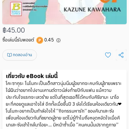
฿45.00
ซื้อเล่มนี้รับพอยต์
0.45
ทดลองอ่าน
เกี่ยวกับ eBook เล่มนี้
โคะซากุระ โนโนกะเป็นเด็กสาวนุ่มนิ่มผู้อยากจะคบกับผู้ชายเพราะ
ใฝ่ฝันว่าอยากไปงานเคานต์ดาวน์ส่งท้ายปีกับแฟน แม้ความ
ประทับใจแรกจะเลวร้าย แต่ในที่สุดเธอก็ได้คบกับคิริยามะ นาโอ
ยะที่คอยดูแลเอาใจใส่ อีกทั้งเมื่อขึ้นปี 3 ยังได้เรียนห้องเดียวกัน❤
โนโนกะอยากเป็นกำลังใจให้ “กิจกรรมหารัก” ของคินาเสะซัง
เพื่อนห้องเดียวกันที่ขยาดผู้ชาย แต่ไม่รู้ทำไมถึงหงุดหงิดใจเมื่อคิ
นาเสะซังเข้าใกล้นาโอยะ.... มิหนำซ้ำเมื่อ “คนคนนั้นปรากฏกาย”