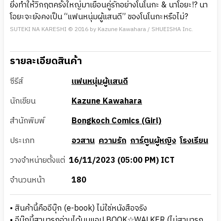
ยิ่งทำให้วิกฤตครั้งใหญ่มาเยือนคู่รักอย่างโนโนกะ & นาโอยะ!? นา
โอยะจะยังคงเป็น “แฟนหนุ่มผู้แสนดี” ของโนโนกะหรือไม่?
SUTEKI NA KARESHI © 2016 by Kazune Kawahara / SHUEISHA Inc.
รายละเอียดสินค้า
ซีรีส์
แฟนหนุ่มผู้แสนดี
นักเขียน
Kazune Kawahara
สำนักพิมพ์
Bongkoch Comics (Girl)
ประเภท
อวสาน
ความรัก
การ์ตูนผู้หญิง
โรงเรียน
วางจำหน่ายตั้งแต่
16/11/2023 (05:00 PM) ICT
จำนวนหน้า
180
• สินค้านี้คืออีบุ๊ก (e-book) ไม่ใช่หนังสือจริง
• อีบุ๊กนี้สามารถอ่านได้บนแอป BOOK☆WALKER (ไม่สามารถ