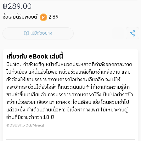
฿289.00
ซื้อเล่มนี้รับพอยต์
2.89
ไม่มีตัวอย่าง
เกี่ยวกับ eBook เล่มนี้
มินาโตะ กำลังเผชิญหน้ากับหนวดประหลาดที่กำลังออกอาละวาด
ไปทั่วเมือง แค่นั้นยังไม่พอ หน่วยช่วยเหลือก็มาช้าเหลือเกิน แถม
ยังต้องให้เขาบรรยายสถานการณ์อย่างละเอียดอีก จะไม่ให้
กระอักกระอ่วนได้ยังไงล่ะ ก็หนวดนั่นมันทำให้เขาเกิดความรู้สึก
ซาบซ่าขึ้นมาเสียแล้ว การบรรยายสถานการณ์จึงเป็นไปอย่างสยิว
กว่าหน่วยช่วยเหลือจะมา เขาคงจะโดนเสียบ เอ้ย โดนสวบเข้าไป
แล้วละมั้ง คำเตือนด้านเนื้อหา: มีเนื้อหาทางเพศ ไม่เหมาะกับผู้
อ่านที่มีอายุต่ำกว่า 18 ปี
©OSUSHI-OG/Myacg