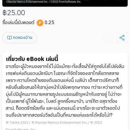
฿25.00
ซื้อเล่มนี้รับพอยต์
0.25
ทดลองอ่าน
เกี่ยวกับ eBook เล่มนี้
อาเซโอะผู้มัวหมองยากไร้ไม่มีแม้กระทั่งเสื้อผ้าใส่ถูกขับไล่ไปยังลิม
เกรฟแห่งดินแดนมัชฌิมา ในขณะที่จิตใจของเขาใกล้แตกสลาย
เพราะความโหดร้ายของดินแดนแห่งนี้ เมลิน่า เด็กสาวปริศนาก็
หยิบยื่นข้อเสนอให้เขามุ่งหน้าไปยังพฤกษาทอง ทว่าระหว่างทางที่
มุ่งไปมีผู้คนมากมายหลายรูปแบบรอเผชิญหน้ากับเขาอยู่ ไม่ว่าจะ
เป็นแพทช์ ผู้ไร้พันธะ, ไบลด์ ลูกครึ่งหมาป่า, มาร์กิต อสุราต้อง
สาป, ก็อดดริกร้อยกิ่ง และแม่มดแรนนี่ อาเซโอะจะเอาตัวรอดไป
จนถึงปราสาทสตอร์มวีลอันเป็นที่หมายแห่งแรกได้หรือไม่!?
© Tobita 2022 / © Bandai Namco Enterainment Inc./ © 2022
FromSoftware, Inc.