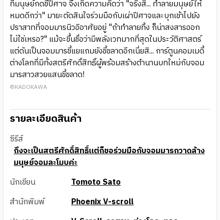
ที่มนุษย์กดขี่ปีศาจ จึงเกิดความคิดว่า "จริงสิ... ทำลายมนุษย์ให้
หมดดีกว่า" มายะตัดสินใจร่วมมือกับเผ่าปีศาจและบุกเข้าไปยัง
ปราสาทที่จอมมารนิวอิอาศัยอยู่ "ถ้าทำลายทิ้ง ก็น่าสงสารออก
ไม่ใช่เหรอ?" แม้จะขึ้นชื่อว่ามีพลังเวทมากที่สุดในประวัติศาสตร์
แต่ดันเป็นจอมมารขี้แยแถมยังขี้ขลาดอีกเนี่ยสิ... การ์ตูนคอมเมดี้
ต่างโลกที่มีทั้งสตรีศักดิ์สิทธิ์ผู้พร้อมสร้างตำนานบทใหม่กับจอม
มารสาวสวยแสนขี้ขลาด!
©KADOKAWA
รายละเอียดสินค้า
ซีรีส์
ถึงจะเป็นสตรีศักดิ์สิทธิ์แต่ก็ขอร่วมมือกับจอมมารกวาดล้าง
มนุษย์จอมละโมบค่ะ
นักเขียน
Tomoto Sato
สำนักพิมพ์
Phoenix V-scroll