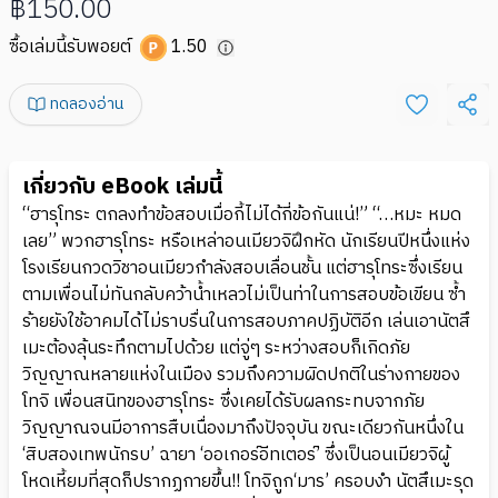
฿150.00
ซื้อเล่มนี้รับพอยต์
1.50
ทดลองอ่าน
เกี่ยวกับ eBook เล่มนี้
“ฮารุโทระ ตกลงทำข้อสอบเมื่อกี้ไม่ได้กี่ข้อกันแน่!” “…หมะ หมด
เลย” พวกฮารุโทระ หรือเหล่าอนเมียวจิฝึกหัด นักเรียนปีหนึ่งแห่ง
โรงเรียนกวดวิชาอนเมียวกำลังสอบเลื่อนชั้น แต่ฮารุโทระซึ่งเรียน
ตามเพื่อนไม่ทันกลับคว้าน้ำเหลวไม่เป็นท่าในการสอบข้อเขียน ซ้ำ
ร้ายยังใช้อาคมได้ไม่ราบรื่นในการสอบภาคปฏิบัติอีก เล่นเอานัตสึ
เมะต้องลุ้นระทึกตามไปด้วย แต่จู่ๆ ระหว่างสอบก็เกิดภัย
วิญญาณหลายแห่งในเมือง รวมถึงความผิดปกติในร่างกายของ
โทจิ เพื่อนสนิทของฮารุโทระ ซึ่งเคยได้รับผลกระทบจากภัย
วิญญาณจนมีอาการสืบเนื่องมาถึงปัจจุบัน ขณะเดียวกันหนึ่งใน
‘สิบสองเทพนักรบ’ ฉายา ‘ออเกอร์อีทเตอร์’ ซึ่งเป็นอนเมียวจิผู้
โหดเหี้ยมที่สุดก็ปรากฏกายขึ้น!! โทจิถูก‘มาร’ ครอบงำ นัตสึเมะรุด