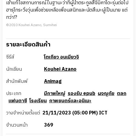
เข้าแก้ไขสถานการณ์ในฐานะว่าที่ผู้นำตระกูลสึจิมิคาโดะรุ่นต่อไป
ฮารุโทระวิ่งวุ่นเพื่อช่วยเหลือเพื่อนสนิทและนัตสึเมะผู้เป็นนาย แต่
ทว่า!?
©2010 Kouhei Azano, Sumihei
รายละเอียดสินค้า
ซีรีส์
โตเกียว อนเมียวจิ
นักเขียน
Kouhei Azano
สำนักพิมพ์
Animag
ประเภท
มีภาพใหญ่
รองรับ epub
ผจญภัย
ตลก
แฟนตาซี
โรงเรียน
ภาพยนตร์และอนิเมะ
วางจำหน่ายตั้งแต่
21/11/2023 (05:00 PM) ICT
จำนวนหน้า
369