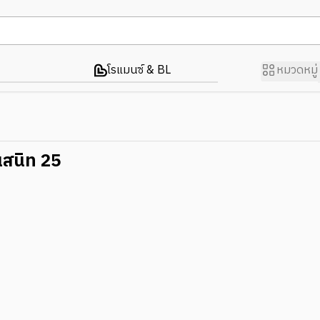
โรแมนซ์ & BL
หมวดหมู่
อนสนิท 25