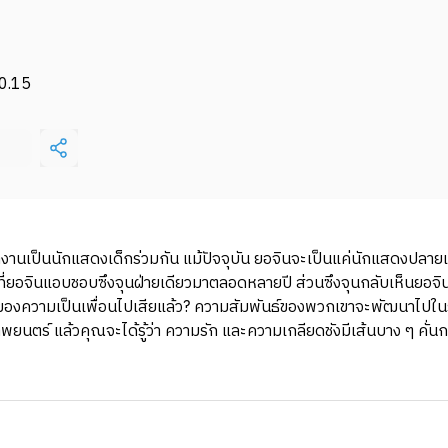
0.15
งทำงานเป็นนักแสดงเด็กร่วมกัน แม้ปัจจุบัน ยอจินจะเป็นแค่นักแสดงปลาย
ยอจินแอบชอบซึงจุนฝ่ายเดียวมาตลอดหลายปี ส่วนซึงจุนกลับเห็นยอจินเป็น
มเส้นของความเป็นเพื่อนไปเสียแล้ว? ความสัมพันธ์ของพวกเขาจะพัฒนาไป
ร์ แล้วคุณจะได้รู้ว่า ความรัก และความเกลียดชังมีเส้นบาง ๆ คั่นกล