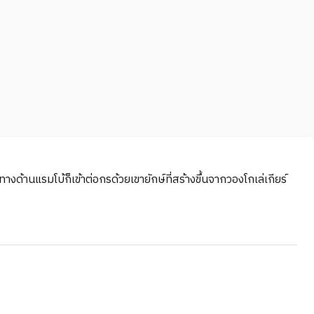
งด้านแรมโบ้ก็เข้าต่อกรด้วยเขายักษ์ที่สร้างขึ้นจากวองโกเล่เกียร์