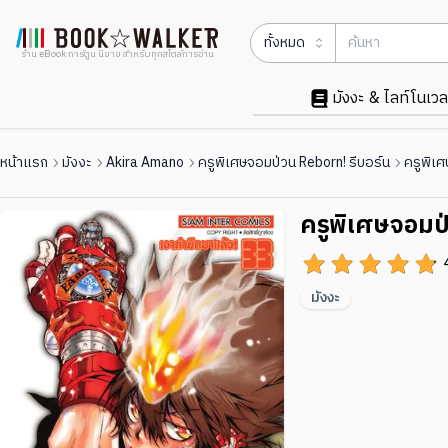
ทั้งหมด
ร้าน eBook การ์ตูน นิยาย สำหรับทุกสไตล์การอ่าน
มังงะ & ไลท์โนเวล
หน้าแรก
มังงะ
Akira Amano
ครูพิเศษจอมป่วน Reborn! รีบอร์น
ครูพิเศ
ครูพิเศษจอมป่
มังงะ