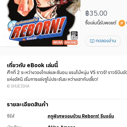
฿35.00
ซื้อเล่มนี้รับพอยต์
ทดลองอ่าน
เกี่ยวกับ eBook เล่มนี้
ศึกที่ 2 ระหว่างวองโกเล่และชิมอน แรมโบ้หนุ่ม VS ราวจิ! ราวจิบีบอ
แห่งอัสนี เริ่มการแข่งซูโม่ประชันระหว่างเขากับเขี้ยว!
© SHUEISHA
รายละเอียดสินค้า
ซีรีส์
ครูพิเศษจอมป่วน Reborn! รีบอร์น