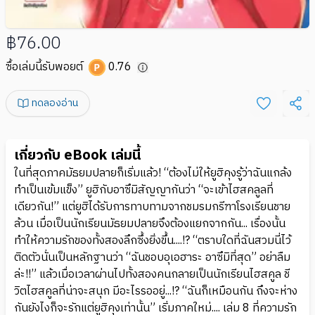
฿76.00
ซื้อเล่มนี้รับพอยต์
0.76
ทดลองอ่าน
เกี่ยวกับ eBook เล่มนี้
ในที่สุดภาคมัธยมปลายก็เริ่มแล้ว! “ต้องไม่ให้ยูฮิคุงรู้ว่าฉันแกล้ง
ทำเป็นเข้มแข็ง” ยูฮิกับอาซึมิสัญญากันว่า “จะเข้าไฮสคลูลที่
เดียวกัน!” แต่ยูฮิได้รับการทาบทามจากชมรมกรีฑาโรงเรียนชาย
ล้วน เมื่อเป็นนักเรียนมัธยมปลายจึงต้องแยกจากกัน... เรื่องนั้น
ทำให้ความรักของทั้งสองลึกซึ้งยิ่งขึ้น....!? “ตราบใดที่ฉันสวมนี่ไว้
ติดตัวนั่นเป็นหลักฐานว่า “ฉันชอบอุเอฮาระ อาซึมิที่สุด” อย่าลืม
ล่ะ!!” แล้วเมื่อเวลาผ่านไปทั้งสองคนกลายเป็นนักเรียนไฮสคูล ชี
วิตไฮสคูลที่น่าจะสนุก มีอะไรรออยู่...!? “ฉันก็เหมือนกัน ถึงจะห่าง
กันยังไงก็จะรักแต่ยูฮิคุงเท่านั้น” เริ่มภาคใหม่.... เล่ม 8 ที่ความรัก