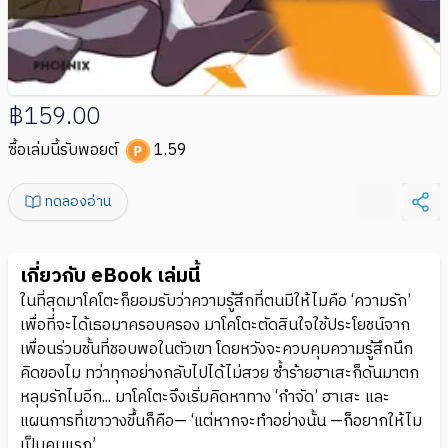
฿159.00
ซื้อเล่มนี้รับพอยต์
1.59
ทดลองอ่าน
เกี่ยวกับ eBook เล่มนี้
ในที่สุดมาโคโตะก็ยอมรับว่าความรู้สึกที่ตนมีให้ไมคือ ‘ความรัก’
เพื่อที่จะได้เธอมาครอบครอง มาโคโตะตัดสินใจใช้ประโยชน์จาก
เพื่อนร่วมชั้นที่ชอบพอในตัวเขา โดยหวังจะควบคุมความรู้สึกนึก
คิดของไม ทว่าทุกอย่างกลับไปได้ไม่สวย ซ้ำร้ายฮาเสะก็ดันมาตก
หลุมรักไมอีก... มาโคโตะจึงเริ่มคิดหาทาง ‘กำจัด’ ฮาเสะ และ
แผนการที่เขาวางขึ้นก็คือ— ‘แต่หากจะทำอย่างนั้น —ก็อยากให้ไม
เป็นคนแรก’