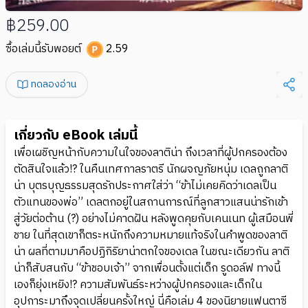
฿259.00
ซื้อเล่มนี้รับพอยต์
2.59
ทดลองอ่าน
เกี่ยวกับ eBook เล่มนี้
เพื่อเผชิญหน้ากับความในใจของลาติน่า ถึงเวลาที่ผู้ปกครองต้อง
ตัดสินใจแล้ว!? ในคืนเทศกาลราตรี นักผจญภัยหนุ่ม เดลถูกลาติ
น่า บุตรบุญธรรมสุดรักประกาศใส่ว่า “ข้าไม่เคยคิดว่าเดลเป็น
ตัวแทนของพ่อ” เดลตกอยู่ในสถานการณ์ที่ลูกสาวแสนน่ารักเข้า
สู่วัยต่อต้าน (?) อย่างไม่คาดฝัน หลังพูดคุยกับเคนเนท ผู้เสมือนพี่
ชาย ในที่สุดเขาก็ตระหนักถึงความหมายแท้จริงในคำพูดของลาติ
น่า ผลที่ตามมาคือปฏิกิริยาน่าตกใจของเดล ในขณะเดียวกัน ลาติ
น่าก็สับสนกับ “ข้าชอบเจ้า” จากเพื่อนตั้งแต่เด็ก รูดอล์ฟ ทางนี้
เองก็ยุ่งเหยิง!? ความสัมพันธ์ระหว่างผู้ปกครองและเด็กใน
อุปการะมาถึงจุดเปลี่ยนครั้งใหญ่ นี่คือเล่ม 4 ของนิยายแฟนตาซี