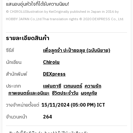
แสนอบอุ่นหัวใจที่ได้รับความนิยม!
© CHIROLUIllustration by KeiOriginally published in Japan in 2016 by
HOBBY JAPAN Co.,Ltd.Thai translation rights © 2020 DEXPRESS Co., Ltd.
รายละเอียดสินค้า
ซีรีส์
เพื่อลูกจ๋า ปะป๋าขอลุย (ฉบับนิยาย)
นักเขียน
Chirolu
สำนักพิมพ์
DEXpress
ประเภท
แฟนตาซี
เวทมนตร์
ความรัก
ภาพยนตร์และอนิเมะ
ชีวิตประจำวัน
ผจญภัย
วางจำหน่ายตั้งแต่
15/11/2024 (05:00 PM) ICT
จำนวนหน้า
264