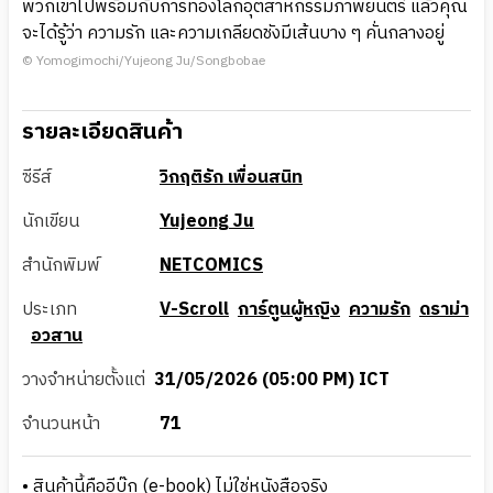
พวกเขาไปพร้อมกับการท่องโลกอุตสาหกรรมภาพยนตร์ แล้วคุณ
จะได้รู้ว่า ความรัก และความเกลียดชังมีเส้นบาง ๆ คั่นกลางอยู่
© Yomogimochi/Yujeong Ju/Songbobae
รายละเอียดสินค้า
ซีรีส์
วิกฤติรัก เพื่อนสนิท
นักเขียน
Yujeong Ju
สำนักพิมพ์
NETCOMICS
ประเภท
V-Scroll
การ์ตูนผู้หญิง
ความรัก
ดราม่า
อวสาน
วางจำหน่ายตั้งแต่
31/05/2026 (05:00 PM) ICT
จำนวนหน้า
71
• สินค้านี้คืออีบุ๊ก (e-book) ไม่ใช่หนังสือจริง