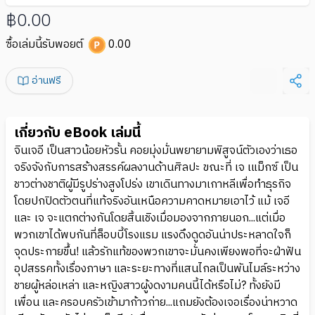
฿0.00
ซื้อเล่มนี้รับพอยต์
0.00
อ่านฟรี
เกี่ยวกับ eBook เล่มนี้
จินเจอี เป็นสาวน้อยหัวรั้น คอยมุ่งมั่นพยายามพิสูจน์ตัวเองว่าเธอ
จริงจังกับการสร้างสรรค์ผลงานด้านศิลปะ ขณะที่ เจ เแม็กซ์ เป็น
ชาวต่างชาติผู้มีรูปร่างสูงโปร่ง เขาเดินทางมาเกาหลีเพื่อทำธุรกิจ
โดยปกปิดตัวตนที่แท้จริงอันเหนือความคาดหมายเอาไว้ แม้ เจอี
และ เจ จะแตกต่างกันโดยสิ้นเชิงเมื่อมองจากภายนอก...แต่เมื่อ
พวกเขาได้พบกันที่ล็อบบี้โรงแรม แรงดึงดูดอันน่าประหลาดใจก็
จุดประกายขึ้น! แล้วรักแท้ของพวกเขาจะมั่นคงเพียงพอที่จะฝ่าฟัน
อุปสรรคทั้งเรื่องภาษา และระยะทางที่แสนไกลเป็นพันไมล์ระหว่าง
ชายผู้หล่อเหล่า และหญิงสาวผู้งดงามคนนี้ได้หรือไม่? ทั้งยังมี
เพื่อน และครอบครัวเข้ามาก้าวก่าย...แถมยังต้องเจอเรื่องน่าหวาด