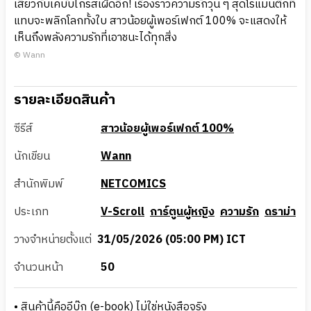
เสียวกับเคบับไก่รสเผ็ดอีก! เรื่องราวความรักวุ่น ๆ สุดโรแมนติกที่
แทบจะพลิกโลกทั้งใบ สาวน้อยผู้เพอร์เฟกต์ 100% จะแสดงให้
เห็นถึงพลังความรักที่เอาชนะได้ทุกสิ่ง
© Wann
รายละเอียดสินค้า
ซีรีส์
สาวน้อยผู้เพอร์เฟกต์ 100%
นักเขียน
Wann
สำนักพิมพ์
NETCOMICS
ประเภท
V-Scroll
การ์ตูนผู้หญิง
ความรัก
ดราม่า
วางจำหน่ายตั้งแต่
31/05/2026 (05:00 PM) ICT
จำนวนหน้า
50
• สินค้านี้คืออีบุ๊ก (e-book) ไม่ใช่หนังสือจริง