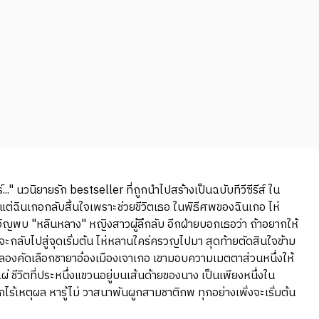
นิยายรัก bestseller ที่ถูกนำไปสร้างเป็นฉบับทีวีซีรีส์ ใน
่ฉินเกอกลับสิ้นใจเพราะช่วยชีวิตเธอ ในพิธีศพของฉินเกอ ไห่
ังเอิญพบ "หลินหลาง" หญิงสาวผู้ลึกลับ อีกฝ่ายบอกเธอว่า ถ้าอยากให้
จะกลับไปสู่จุดเริ่มต้น ไห่หลานใคร่ครวญไปมา สุดท้ายตัดสินใจข้าม
ระลองคัดเลือกชายาอ๋องเมืองเจาเกอ เขามอบความเมตตาส่วนหนึ่งให้
ชีวิตที่ประหนึ่งแขวนอยู่บนเส้นด้ายของนาง เป็นเพียงหนึ่งใน
เหตุผล หารู้ไม่ วาสนาพันผูกสามชาติภพ ทุกอย่างเพิ่งจะเริ่มต้น