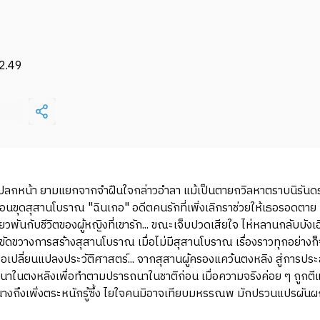
2.49
้า ยามแยกจากจำฝืนใจกล่าวอำลา แม้เป็นตายถวิลหาตราบนิรันดร์..." นว
ุดสุสานโบราณ "ฉินเกอ" อดีตคนรักที่เพิ่งเลิกราช่วยให้เธอรอดตาย แต
ี่ยวพันกับชีวิตของผู้หญิงที่เขารัก... ขณะเจ็บปวดเสียใจ ไห่หลานกลับบ
อขัดขวางการสร้างสุสานโบราณ เมื่อไม่มีสุสานโบราณ เรื่องราวทุกอย่างก็
ื่อเปลี่ยนแปลงประวัติศาสตร์... จากสุสานผู้ครองแคว้นตงหลิง สู่การป
ในตงหลิงเพื่อทำตามปรารถนาในชาติก่อน เมื่อความจริงค่อย ๆ ถูกตีแผ่ 
ถึงเพิ่งตระหนักรู้ซึ้ง ไยใจคนมิอาจเทียบมหรรณพ มักปรวนแปรผันผกไร้