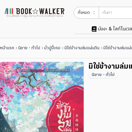
ทั้งหมด
ร้าน eBook การ์ตูน นิยาย สำหรับทุกสไตล์การอ่าน
มังงะ & ไลท์โนเวล
หน้าแรก
นิยาย・ทั่วไป
มั่วอู่ปี้เกอ
มิใช่ข้างามล่มแผ่นดิน
มิใช่ข้างามล่มแผ่
มิใช่ข้างามล่ม
นิยาย・ทั่วไป