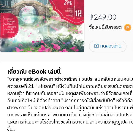
฿249.00
ซื้อเล่มนี้รับพอยต์
ทดลองอ่าน
เกี่ยวกับ eBook เล่มนี้
"จากสุสานต้องพลัดพรากต่างชาติภพ หวนประสบกลับเฉกเช่นคนแปลกหน
ศตวรรษที่ 21 "ไห่หลาน" หนึ่งในทีมนักโบราณคดีประสบอันตรายตอนข
หลานรู้ว่า ที่เขาคบกับเธอสามปี เหตุผลเพียงเพราะว่า ชีวิตของเธอเก
ฉินเกอเกิดใหม่ ก็ต้องทำลาย "ปรากฏการณ์ผีเสื้อขยับปีก" หรือก็คื
ฝ่าภพกาล ฝืนลิขิตเปลี่ยนชะตา กลับไปสู่ยุคสมัยแห่งสุสานโบราณเพ
นางเพราะเห็นแก่มิตรภาพยามเยาว์วัย นางมุ่งหมายคลี่คลายปมปริศนา
แผนการที่แยบคายไร้ช่องโหว่ของใครบางคน ยามความรักสูญเปล่า นาง
ขึ้น...