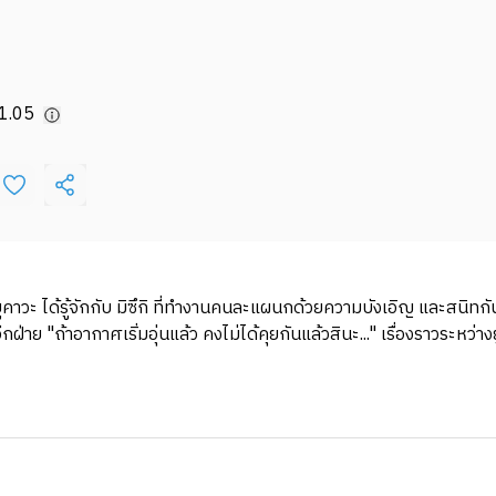
1.05
จ" ยูคาวะ ได้รู้จักกับ มิซึกิ ที่ทำงานคนละแผนกด้วยความบังเอิญ และสนิ
กฝ่าย "ถ้าอากาศเริ่มอุ่นแล้ว คงไม่ได้คุยกันแล้วสินะ..." เรื่องราวระหว่