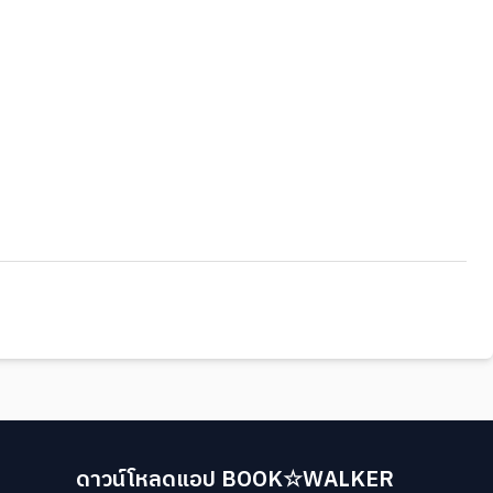
ดาวน์โหลดแอป BOOK☆WALKER