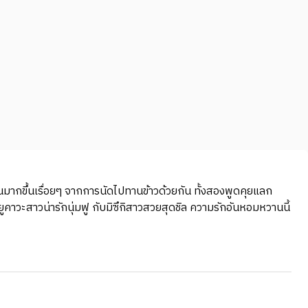
ทกันมากขึ้นเรื่อยๆ จากการนัดไปทานข้าวด้วยกัน ทั้งสองพูดคุยแลก
างยูคาวะสาวน่ารักนุ่มฟู กับมิซึกิสาวสวยสุดชิล ความรักอันหอมหวานนี้