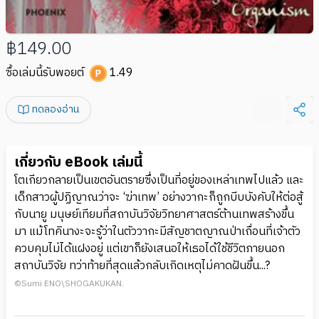
฿149.00
ซื้อเล่มนี้รับพอยต์
1.49
ทดลองอ่าน
เกี่ยวกับ eBook เล่มนี้
โตเกียวกลายเป็นเขตอันตรายซึ่งเป็นที่อยู่ของเหล่าเทพไปแล้ว และ
เด็กสาวผู้ปฏิญาณว่าจะ ‘ฆ่าเทพ’ อย่างวากะก็ถูกบีบบังคับให้ต่อสู้
กับนายู มนุษย์เทียมที่สถาบันวิจัยวิทยาศาสตร์ต้านเทพสร้างขึ้น
มา แม้โทคินางะจะรู้ว่าในตัววากะมีสัญชาตญาณป่าเถื่อนที่เจ้าตัว
ควบคุมไม่ได้แฝงอยู่ แต่เขาก็ยังเสนอให้เธอได้ใช้ชีวิตภายนอก
สถาบันวิจัย ทว่าท้ายที่สุดแล้วกลับเกิดเหตุไม่คาดฝันขึ้น...?
©Sumi ENO\SHOGAKUKAN.