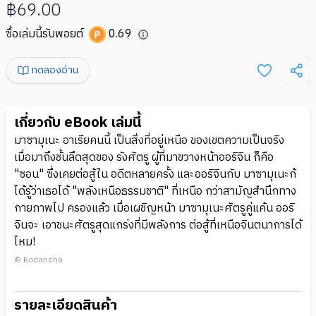
฿69.00
ซื้อเล่มนี้รับพอยต์
0.69
ทดลองอ่าน
เกี่ยวกับ eBook เล่มนี้
มาซามุเนะ อาเรียคนนี้ เป็นสิ่งที่อยู่เหนือ ของเขตความเป็นจริง
เมื่อมาถึงชั้นลึดสุดของ รังศัตรู ผู้ที่มาขวางหน้าออริจิน ก็คือ
"ซอน" ซึ่งเคยต่อสู้ใน อดีตหลายครั้ง และออริจินกับ มาซามุเนะก้
ได้รู้ว่าเธอได้ "พลังเหนือธรรมชาติ" ที่เหนือ กว่าสามัญสำนึกทาง
กายภาพไป ครองแล้ว เมื่อเผชิญหน้า มาซามุเนะศัตรูคู่แค้น ออริ
จินจะ เอาชนะศัตรูสุดแกร่งที่มีพลังการ ต่อสู้ที่เหนือจินตนาการได้
ไหม!
© Kodansha
รายละเอียดสินค้า