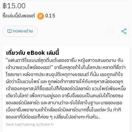
฿15.00
ซื้อเล่มนี้รับพอยต์
0.15
ทดลองอ่าน
เกี่ยวกับ eBook เล่มนี้
“แฟนตาซีโรแมนซ์สุดตื่นเต้นของอารึม หญิงสาวแสนงดงาม กับ
เจ้านายแวมไพร์ของเธอ!” อารึมหลุดเข้าไปในโลกประหลาดที่ชื่อว่า
โซลเทรา หลังจากประสบอุบัติเหตุทางรถยนต์ ที่นั่น เธอถูกเข้าใจ
ผิดว่าเป็นแวมไพร์ และถูกพ่อค้าทาสขายให้กับคฤหาสน์ของดยุก
เจ้าของคฤหาสน์ที่ซื้อเธอไปก็คือลอร์ดมิลลาร์ด แวมไพร์เพียงหนึ่ง
เดียวในโลก! เพื่อความอยู่รอด อารึมจึงยอมเป็นคนรับใช้โดยตรง
ของลอร์ดมิลลาร์ด และสาบานว่าจะรับใช้เขาในฐานะนายของเธอ
เมื่ออารึมพยายามเข้าใกล้ลอร์ดมิลลาร์ดมากขึ้นในแต่ละวัน ท่าที
ของเขาที่มีต่อเธอก็ค่อย ๆ เปลี่ยนไปอย่างกะทันหัน...
Seon Lee/Yujeong Ju/Dolce Yi