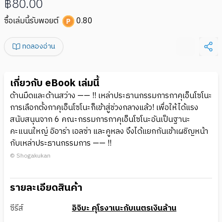
฿80.00
ซื้อเล่มนี้รับพอยต์
0.80
ทดลองอ่าน
เกี่ยวกับ eBook เล่มนี้
ด้านมืดและด้านสว่าง —— !! เหล่าประธานกรรมการกาคุเอ็นโซโนะ
การเลือกตั้งกาคุเอ็นโซโนะก็เข้าสู่ช่วงกลางแล้ว! เพื่อให้ได้แรง
สนับสนุนจาก 6 คณะกรรมการกาคุเอ็นโซโนะอันเป็นฐานะ
คะแนนใหญ่ อิอาร่า เอลซ่า และคูหลง จึงได้แยกกันเข้าเผชิญหน้า
กับเหล่าประธานกรรมการ —— !!
© Shogakukan
รายละเอียดสินค้า
ซีรีส์
อิจิบะ คุโรงาเนะกับเนตรเงินล้าน