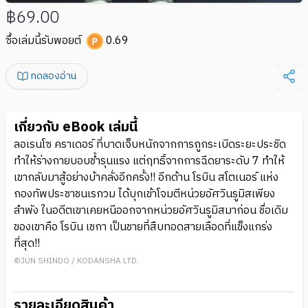
฿69.00
ซื้อเล่มนี้รับพอยต์
0.69
ทดลองอ่าน
เกี่ยวกับ eBook เล่มนี้
ลอเรนโซ คราเดอร์ ที่บาดเจ็บหนักจากการถูกระเบิดระยะประชิด
ทำให้ร่างกายบอบช้ำรุนแรง แต่ฤทธิ์จากการฉีดยาระดับ 7 ทำให้
เขากลับมาสู้อย่างบ้าคลั่งอีกครั้ง!! อีกด้าน โรบิน สโตเนอร์ แห่ง
กองทัพประชาชนเรกวม ได้บุกเข้าโจมตีหน่วยอัศวินรูมิสเพียง
ลำพัง ในอดีตเขาเคยหนีออกจากหน่วยอัศวินรูมิสมาก่อน ชื่อเดิม
ของเขาคือ โรบิน เชกา เป็นชายที่สืบทอดสายเลือดที่แข็งแกร่ง
ที่สุด!!
©JUN SHINDO / KODANSHA LTD.
รายละเอียดสินค้า