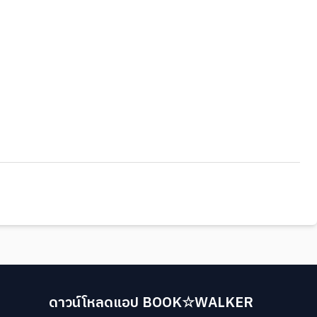
ดาวน์โหลดแอป BOOK☆WALKER