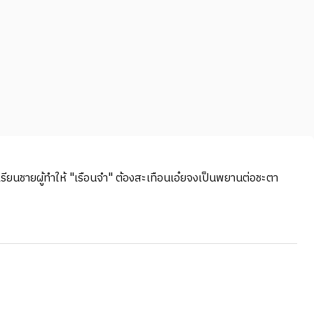
ักเรียนชายผู้ทำให้ "เรือนจำ" ต้องสะเทือนเอ๋ยจงเป็นพยานต่อชะตา