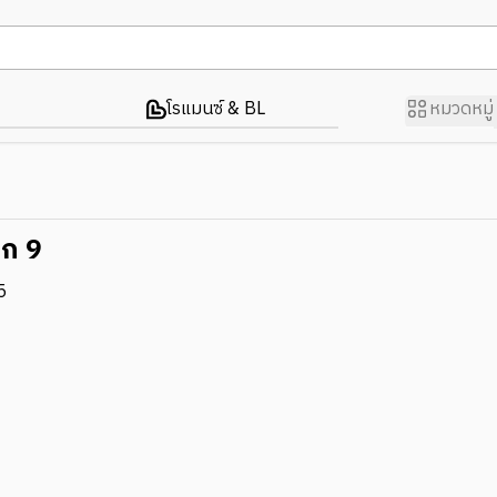
โรแมนซ์ & BL
หมวดหมู่
รก 9
5