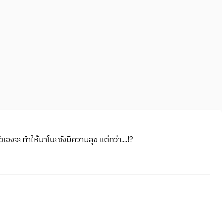
ตัวเองจะทำให้มาโนะซังมีความสุข แต่ทว่า....!?