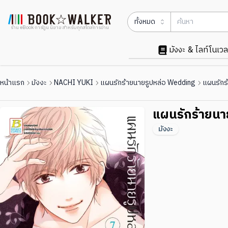
ทั้งหมด
ร้าน eBook การ์ตูน นิยาย สำหรับทุกสไตล์การอ่าน
มังงะ & ไลท์โนเวล
หน้าแรก
มังงะ
NACHI YUKI
แผนรักร้ายนายรูปหล่อ Wedding
แผนรักร
แผนรักร้ายนา
มังงะ