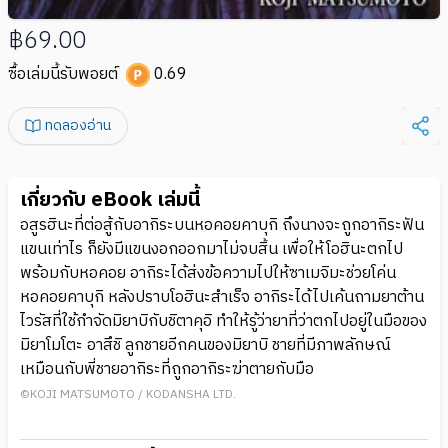
฿69.00
ซื้อเล่มนี้รับพอยต์
0.69
ทดลองอ่าน
เกี่ยวกับ eBook เล่มนี้
อสูรฮินะที่ต่อสู้กับอากิระบนหอคอยคาบุกิ ถึงนางจะถูกอากิระฟัน
แขนเท่าไร ก็ยังมีแขนงอกออกมาไม่จบสิ้น เพื่อให้โอฮินะตกไป
พร้อมกับหอคอย อากิระได้ส่งข้อความไปให้ซาเมจิมะช่วยโค่น
หอคอยคาบุกิ หลังปราบโอฮินะสำเร็จ อากิระได้ไปเค้นถามยาต้าน
ไวรัสที่ใช้กำจัดมิยาบิกับชิตาคุอิ ทำให้รู้ว่ายาที่ว่าตกไปอยู่ในมือของ
มิยาโมโตะ อาสึชิ ลูกชายอีกคนของมิยาบิ ชายที่มีภาพลักษณ์
เหมือนกับพี่ชายอากิระที่ถูกอากิระฆ่าตายกับมือ
©KOJI MATSUMOTO / KODANSHA LTD.