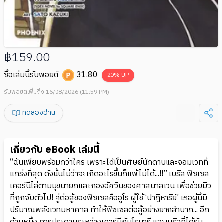
฿159.00
ซื้อเล่มนี้รับพอยต์
31.80
20
% UP
รับพอยต์เพิ่มถึง 16/08/2026 (11:59 PM)
ทดลองอ่าน
เกี่ยวกับ eBook เล่มนี้
“ฉันเพียบพร้อมกว่าใคร เพราะได้เป็นศิษย์นักดาบและจอมเวทที่
แกร่งที่สุด ดังนั้นไม่ว่าจะเกิดอะไรขึ้นก็แพ้ไม่ได้...!!” เบริล ฟิซเซล
เคอร์นีไล่ตามมุขนายกและกองอัศวินของศาสนาสเวน เพื่อช่วยมิว
ที่ถูกจับตัวไป! คู่ต่อสู้ของฟิซเซลคืออูโร ผู้ใช้ ‘ปาฏิหาริย์’ เธอผู้นี้มี
ปริมาณพลังเวทมหาศาล ทำให้ฟิซเซลต่อสู้อย่างยากลำบาก... อีก
ด้านหนึ่ง การประดาบระหว่างเคอร์นีกับโรบารี และเบริลที่ได้รับ