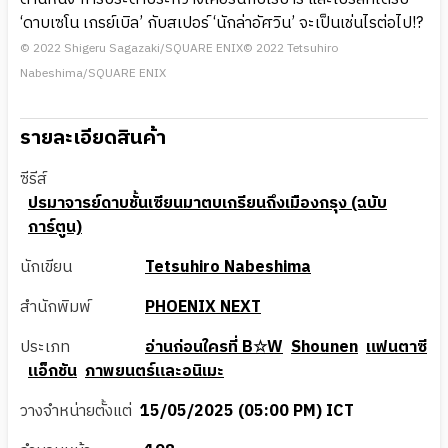
‘ดาบเซโน เกรย์เบิล’ กับสเปอร์ ‘นักล่าอัศวิน’ จะเป็นเช่นไรต่อไป!?
© 2022 Shigeru Sagazaki/SQUARE ENIX© 2022 Tetsuhiro
Nabeshima/SQUARE ENIX
รายละเอียดสินค้า
ซีรีส์
ปรมาจารย์ดาบชั้นเซียนมาตบเกรียนถึงเมืองกรุง (ฉบับ
การ์ตูน)
นักเขียน
Tetsuhiro Nabeshima
สำนักพิมพ์
PHOENIX NEXT
ประเภท
อ่านก่อนใครที่ B☆W
Shounen
แฟนตาซี
แอ็กชัน
ภาพยนตร์และอนิเมะ
วางจำหน่ายตั้งแต่
15/05/2025 (05:00 PM) ICT