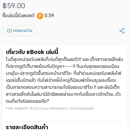
฿59.00
ซื้อเล่มนี้รับพอยต์
0.59
ทดลองอ่าน
เกี่ยวกับ eBook เล่มนี้
ในที่สุดหน่วยดับเพลิงที่เก่งที่สุดก็เผยตัว!! และเด็กสาวสวยลึกลับ
ที่ปรากฎตัวก็มาพร้อมกับปัญหา-----!! ทีมเก่งสุดยอดของเมือง
นางุโมะปรากฎตัวขึ้นตรงหน้ามาฮิโระ ที่เข้าร่วมหน่วยดับเพลิงไฟ
เออร์แร็บบิทแล้ว กับไฟป่าครั้งใหญ่ที่มีลมพัดโหมรุนแรงซึ่งจะ
เป็นการทดสอบความสามารถแท้จริงของมาฮิโระ!! และยังมีเด็ก
สาวสวยลึกลับโผล่มามีอิทธิพลอย่างมากกับเรื่องราวอีกด้วย...ตัว
ตนที่แท้จริงของเธอคือ?
FIRE RABBIT!! ©2019 Aya HIRAKAWA / SHOGAKUNAN
รายละเอียดสินค้า