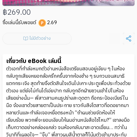
฿269.00
ซื้อเล่มนี้รับพอยต์
2.69
ไม่มีตัวอย่าง
เกี่ยวกับ eBook เล่มนี้
ตัวเอกที่กำลังหมกตัวอ่านหนังสือเตรียมสอบอยู่เงียบ ๆ ในห้อง
กลับถูกเสียงหยอกล้อครึกครื้นจากห้องข้าง ๆ รบกวนจนสมาธิ
แตกกระเจิง สุดท้ายจึงตัดสินใจเดินไปเคาะประตูเพื่อประท้วงด้วย
ตัวเอง แต่ยังไม่ทันได้เอ่ยปาก กลับถูกอีกฝ่ายชวนเข้าไปในห้อง
เสียอย่างนั้น— พี่สาวสามคนรูปร่างสะดุดตา ถือกระป๋องเบียร์ใน
มือ จ้องเขาด้วยสายตาเป็นประกาย ราวกับสิงโตสาวที่อดอยากมา
หลายวันและกำลังเจอเหยื่อตรงหน้า “ถ้าผมช่วยจัดห้องให้
เรียบร้อย พวกพี่จะยอมเงียบให้ผมอ่านหนังสือใช่ไหม?” เขาลงมือ
เก็บกวาดอย่างคล่องแคล่ว จนห้องกลับมาสะอาดเอี่ยม… ทว่าใน
วินาทีที่เผลอใจ— “จุ๊บ” พี่สาวผมสีน้ำตาลก็โน้มตัวเข้ามาประทับ