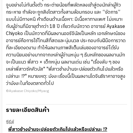
จูบอย่างไม่ทันตั้งตัว กระต่ายน้อยที่พลัดหลงเข้าสู่ดงนักล่าผู้หิว
กระหาย กำลังจะถูกสิงโตสาวทั้งสามล้อมกรอบ และ “จัดการ”
แบบไม่มีทางหนี คำเตือนด้านเนื้อหา: มีเนื้อหาทางเพศ ไม่เหมาะ
กับผู้อ่านที่มีอายุต่ำกว่า 18 ปี เกี่ยวกับนักวาด อาจารย์ Ayakase
Chiyoko เป็นนักวาดที่มีผลงานออริจินัลเป็นหลัก เอกลักษณ์ของ
อาจารย์คือการใช้โทนสีที่สดและนุ่มนวล ประกอบกับฝีมือการวาด
ที่ละเอียดงดงาม ทำให้ผลงานภาพสีเต็มเล่มของอาจารย์ได้รับ
ความนิยมอย่างมากจากเหล่าผู้อ่านหนุ่ม ๆ ธีมหลักของผลงานมัก
จะเป็นแนว พี่สาว × เด็กหนุ่ม ผลงานเด่น เช่น "เรื่องลับ ๆ ของ
เหล่าพี่สาวซัคคิวบัส" "พี่สาวข้างบ้านจะปล่อยตัวเกินไปแล้วหรือ
เปล่านะ !?" หมายเหตุ: มังงะเรื่องนี้เป็นผลงานโดจินชิราคาอาจสูง
ว่ามังงะในท้องตลาดทั่วไป
©Ayakase Chiyoko/Myacg
รายละเอียดสินค้า
ซีรีส์
พี่สาวข้างบ้านจะปล่อยตัวเกินไปแล้วหรือเปล่านะ !?