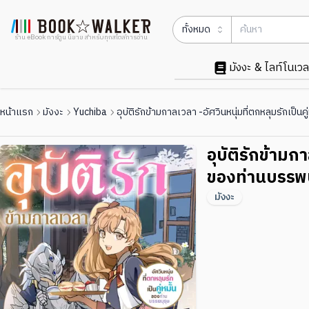
ทั้งหมด
ร้าน eBook การ์ตูน นิยาย สำหรับทุกสไตล์การอ่าน
มังงะ & ไลท์โนเวล
หน้าแรก
มังงะ
Yuchiba
อุบัติรักข้ามกาลเวลา -อัศวินหนุ่มที่ตกหลุมรักเป็น
อุบัติรักข้ามกา
ของท่านบรรพบุ
มังงะ