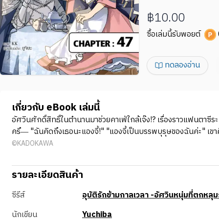
฿10.00
ซื้อเล่มนี้รับพอยต์
ทดลองอ่าน
เกี่ยวกับ eBook เล่มนี้
อัศวินศักดิ์สิทธิ์ในตำนานมาช่วยคาเฟ่ใกล้เจ๊ง!? เรื่องราวแฟนตาซี
ครึ― "ฉันคิดถึงเธอนะแองจี้!" "แองจี้เป็นบรรพบุรุษของฉันค่ะ" เขาคือ
©KADOKAWA
รายละเอียดสินค้า
ซีรีส์
อุบัติรักข้ามกาลเวลา -อัศวินหนุ่มที่ตกหลุ
นักเขียน
Yuchiba