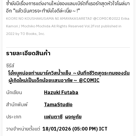
ซ้ำยังมีเรื่องการแต่งงานใหม่ของแลมเบิร์ตที่เธอรักสุดหัวใจโผล่มา
อีก "แล้วฉันควรจะทำยังไงดีล่ะเนี่ย～!"
KOORI NO KOUSHAKUSAMA NI AMAYAKASARETAI! @COMIC©2022 Erika
Kamori / Mochiko Mochida All Rights Reserved Vol.2First published in
2022 by TO Books, Inc.
รายละเอียดสินค้า
ซีรีส์
โอ๋หนูหน่อยท่านมาร์ควิสน้ำแข็ง ～บันทึกชีวิตสุดระทมของฉัน
ผู้เกิดใหม่เป็นเด็กน้อยแสนอาภัพ～ @COMIC
นักเขียน
Hazuki Futaba
สำนักพิมพ์
TamaStudio
ประเภท
แฟนตาซี
ผจญภัย
วางจำหน่ายตั้งแต่
18/01/2026 (05:00 PM) ICT