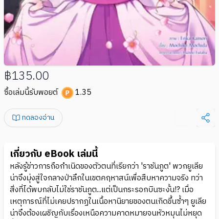
฿135.00
ซื้อเล่มนี้รับพอยต์
1.35
ทดลองอ่าน
เกี่ยวกับ eBook เล่มนี้
หลังรู้ข่าวการถือกำเนิดของตัวตนที่เรียกว่า 'ราชันภูต' พวกยูเลีย
น่าจึงมุ่งสู่ใจกลางป่าลึกในเขตคฤหาสน์เพื่อสืบหาความจริง ทว่า
สิ่งที่ได้พบกลับไม่ใช่ราชันภูต...แต่เป็นกระรอกบินซะงั้น!? เมื่อ
เหตุการณ์ที่ไม่เคยปรากฏในเนื้อหานิยายของตนเกิดขึ้นซ้ำๆ ยูเลีย
น่าจึงต้องเผชิญกับเรื่องเหนือความคาดหมายจนหัวหมุนไม่หยุด