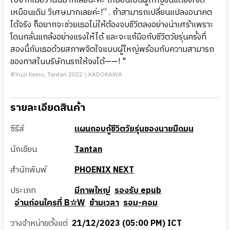
ไปจากเมื่อวานนี้มากเลยนะคะ เหมือนเป็นผู้ใหญ่ขึ้นแต่ยังใจดี
เหมือนเดิม วิเศษมากเลยค่ะ!” . ถ้าสามารถเปลี่ยนแปลงอนาคต
ได้จริง ก็อยากจะช่วยเธอไม่ให้ต้องจบชีวิตลงอย่างน่าเศร้าเพราะ
โดนกลั่นแกล้งอย่างแรงให้ได้ และจะแก้มือกับชีวิตวัยรุ่นครั้งที่
สองนี้กับเธอด้วยสภาพจิตใจแบบผู้ใหญ่พร้อมกับความสามารถ
ของทาสในบริษัทนรกให้จงได้——! "
©Yuzi Keino, Tantan 2022 \ KADOKAWA
รายละเอียดสินค้า
ซีรีส์
แผนกอบกู้ชีวิตวัยรุ่นของนายมืดมน
นักเขียน
Tantan
สำนักพิมพ์
PHOENIX NEXT
ประเภท
มีภาพใหญ่
รองรับ epub
อ่านก่อนใครที่ B☆W
ข้ามเวลา
รอม-คอม
วางจำหน่ายตั้งแต่
21/12/2023 (05:00 PM) ICT