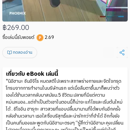
฿269.00
ซื้อเล่มนี้รับพอยต์
2.69
ทดลองอ่าน
เกี่ยวกับ eBook เล่มนี้
"นิอิฮามะ ชินอิจิโร หมดสติไปเพราะสภาพร่างกายและจิตใจทรุด
โทรมจากการทำงานในบริษัทนรก แต่เมื่อลืมตาขึ้นมาก็พบว่าตัว
เองได้ข้ามเวลากลับมาสมัยม.5 ชีวิตม.ปลายที่มีแต่ความ
หม่นหมอง...แต่ถ้าเป็นตัวเขาในตอนนี้ก็น่าจะแก้ไขและเริ่มต้นใหม่
ได้ . ชิโจอิน ฮารุกะ สาวสวยที่แอบปลื้มมานานที่ได้พบกันอีกครั้ง
หลังข้ามเวลามา เธอใสซื่อบริสุทธิ์และน่ารักกว่าที่จำได้ อีกทั้งยัง
เป็นคนที่มองและพูดกับนิอิฮามะตรงๆ “รู้สึกว่านิอิฮามะคุงเปลี่ยน