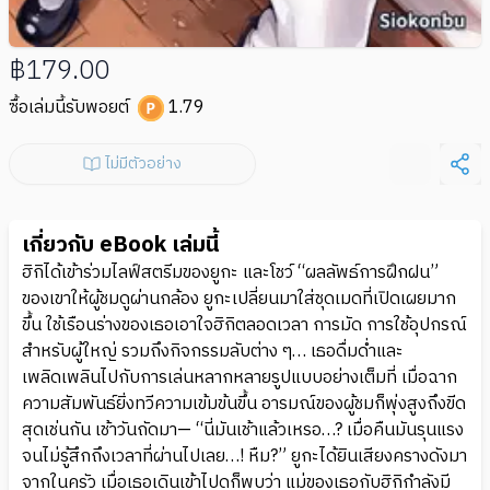
฿179.00
ซื้อเล่มนี้รับพอยต์
1.79
ไม่มีตัวอย่าง
เกี่ยวกับ eBook เล่มนี้
ฮิกิได้เข้าร่วมไลฟ์สตรีมของยูกะ และโชว์ “ผลลัพธ์การฝึกฝน”
ของเขาให้ผู้ชมดูผ่านกล้อง ยูกะเปลี่ยนมาใส่ชุดเมดที่เปิดเผยมาก
ขึ้น ใช้เรือนร่างของเธอเอาใจฮิกิตลอดเวลา การมัด การใช้อุปกรณ์
สำหรับผู้ใหญ่ รวมถึงกิจกรรมลับต่าง ๆ… เธอดื่มด่ำและ
เพลิดเพลินไปกับการเล่นหลากหลายรูปแบบอย่างเต็มที่ เมื่อฉาก
ความสัมพันธ์ยิ่งทวีความเข้มข้นขึ้น อารมณ์ของผู้ชมก็พุ่งสูงถึงขีด
สุดเช่นกัน เช้าวันถัดมา— “นี่มันเช้าแล้วเหรอ…? เมื่อคืนมันรุนแรง
จนไม่รู้สึกถึงเวลาที่ผ่านไปเลย…! หืม?” ยูกะได้ยินเสียงครางดังมา
จากในครัว เมื่อเธอเดินเข้าไปดูก็พบว่า แม่ของเธอกับฮิกิกำลังมี