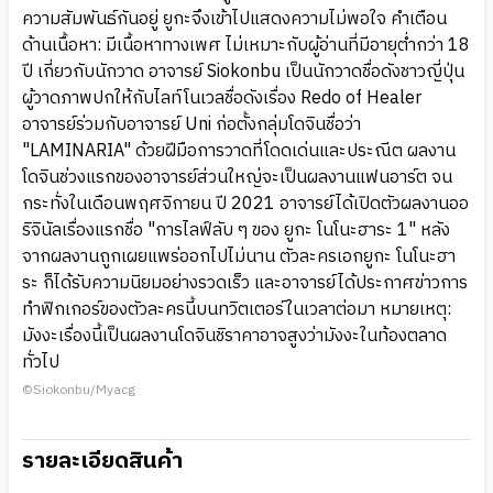
ความสัมพันธ์กันอยู่ ยูกะจึงเข้าไปแสดงความไม่พอใจ คำเตือน
ด้านเนื้อหา: มีเนื้อหาทางเพศ ไม่เหมาะกับผู้อ่านที่มีอายุต่ำกว่า 18
ปี เกี่ยวกับนักวาด อาจารย์ Siokonbu เป็นนักวาดชื่อดังชาวญี่ปุ่น
ผู้วาดภาพปกให้กับไลท์โนเวลชื่อดังเรื่อง Redo of Healer
อาจารย์ร่วมกับอาจารย์ Uni ก่อตั้งกลุ่มโดจินชื่อว่า
"LAMINARIA" ด้วยฝีมือการวาดที่โดดเด่นและประณีต ผลงาน
โดจินช่วงแรกของอาจารย์ส่วนใหญ่จะเป็นผลงานแฟนอาร์ต จน
กระทั่งในเดือนพฤศจิกายน ปี 2021 อาจารย์ได้เปิดตัวผลงานออ
ริจินัลเรื่องแรกชื่อ "การไลฟ์ลับ ๆ ของ ยูกะ โนโนะฮาระ 1" หลัง
จากผลงานถูกเผยแพร่ออกไปไม่นาน ตัวละครเอกยูกะ โนโนะฮา
ระ ก็ได้รับความนิยมอย่างรวดเร็ว และอาจารย์ได้ประกาศข่าวการ
ทำฟิกเกอร์ของตัวละครนี้บนทวิตเตอร์ในเวลาต่อมา หมายเหตุ:
มังงะเรื่องนี้เป็นผลงานโดจินชิราคาอาจสูงว่ามังงะในท้องตลาด
ทั่วไป
©Siokonbu/Myacg
รายละเอียดสินค้า