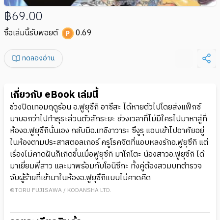
฿69.00
ซื้อเล่มนี้รับพอยต์
0.69
ทดลองอ่าน
เกี่ยวกับ eBook เล่มนี้
ช่วงปิดเทอมฤดูร้อน อ.ฟูยุซึกิ อาซึสะ ได้หายตัวไปโดยส่งแฟ็กซ์
มาบอกว่าไปทําธุระส่วนตัวสักระยะ ช่วงเวลาที่ไม่มีใครไปมาหาสู่ที่
ห้องอ.ฟูยุซึกินั่นเอง กลับมีอ.เทชิงาวาระ ซึงูรุ แอบเข้าไปอาศัยอยู่
ในห้องตามประสาสตอลเกอร์ ครูโรคจิตที่แอบหลงรักอ.ฟูยุซึกิ แต่
เรื่องไม่คาดฝันก็เกิดขึ้นเมื่อฟูยุซึกิ มาโกโตะ น้องสาวอ.ฟูยุซึกิ ได้
มาเยี่ยมพี่สาว และมาพร้อมกับโอนิซึกะ ทั้งคู่ต้องสวมบทตํารวจ
จับผู้ร้ายที่เข้ามาในห้องอ.ฟูยุซึกิแบบไม่คาดคิด
©TORU FUJISAWA / KODANSHA LTD.