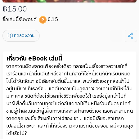
฿15.00
ซื้อเล่มนี้รับพอยต์
0.15
ทดลองอ่าน
เกี่ยวกับ eBook เล่มนี้
จากความผิดพลาดเพียงครั้งเดียว กลายเป็นเรื่องราวความรักที่
เร่าร้อนและน่าตื่นเต้น! หลังจากในที่สุดก็ใช้หนี้เงินกู้นักเรียนหมด
ไปได้ วันถัดมา อมีเลียกลับตื่นขึ้นมาและพบว่าตัวเองถูกส่งเข้าไป
อยู่ในนิยายที่เธอรัก… แต่ดันกลายเป็นลูกสาวของเคานต์ที่มีหนี้สิน
มหาศาล ชนิดที่ต้องใช้เวลาทั้งชีวิตเพื่อชดใช้! เธอจึงมุ่งหน้าไปที่
บาร์เพื่อดื่มลืมความทุกข์ แต่กลับเผลอใช้คืนหนึ่งร่วมกับดยุกไคล์
ชายผู้กำลังเดินเข้าสู่เส้นทางแห่งการทำลายตัวเอง เธอพยายามหนี
จากดยุกและชื่อเสียงอันฉาวโฉ่ของเขา… แต่อมีเลียจะสามารถ
เปลี่ยนโชคชะตา และทำให้เรื่องราวความรักนี้จบลงอย่างมีความสุข
ได้หรือไม่?