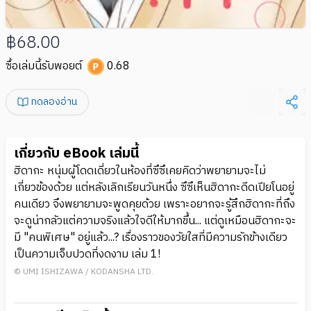
฿68.00
ซื้อเล่มนี้รับพอยต์
0.68
ทดลองอ่าน
เกี่ยวกับ eBook เล่มนี้
ฮิดากะ หนุ่มผู้โดดเดี่ยวในห้องที่ซึซึเคยคิดว่าพยายามจะไม่
เกี่ยวข้องด้วย แต่หลังเลิกเรียนวันหนึ่ง ซึซึเห็นฮิดากะดีดเปียโนอยู่
คนเดียว จึงพยายามจะพูดคุยด้วย เพราะอยากจะรู้สึกฮิดากะที่ถึง
จะดูน่ากลัวแต่ความจริงแล้วใจดีให้มากขึ้น... แต่ดูเหมือนฮิดากะจะ
มี "คนพิเศษ" อยู่แล้ว...? เรื่องราวของวัยใสที่มีความรักข้างเดียว
เป็นความเจ็บปวดที่งดงาม เล่ม 1!
© UMI ISHIZAWA / KODANSHA LTD.