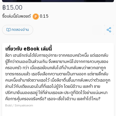
฿15.00
ซื้อเล่มนี้รับพอยต์
0.15
ทดลองอ่าน
เกี่ยวกับ eBook เล่มนี้
ลีอา เฮนริกเซ่นได้รับการอุปการะจากครอบครัวหนึ่ง แต่เธอกลับ
รู้สึกว่าตนเองเป็นส่วนเกิน จึงพยายามหนีไปจากการควบคุมของ
ครอบครัว ทว่า เมื่อเธอย้อนกลับไปที่บ้านกลับพบว่าพวกเขาถูก
ฆาตรกรรมแล้ว เธอจึงเลือกความตายเป็นทางออก แต่ชายลึกลับ
คนหนึ่งเข้ามาขัดขวางเธอไว้ เมื่อลีอาตื่นขึ้นมากลับพบว่าตัวเธอถูก
ล่ามไว้กับเตียงนอนในที่ที่เธอไม่รู้จัก โดยมีอีวาน เยลก้า ชาย
ปริศนายืนมองเธอยู่ โซ่ที่ล่ามเธอและประตูที่ปิดไว้อย่างแน่นหนา
คือการคุ้มครองจริงหรือ? เธอจะเชื่อใจอีวาน เยลก้าได้ไหม?
Bold / Simyakseom