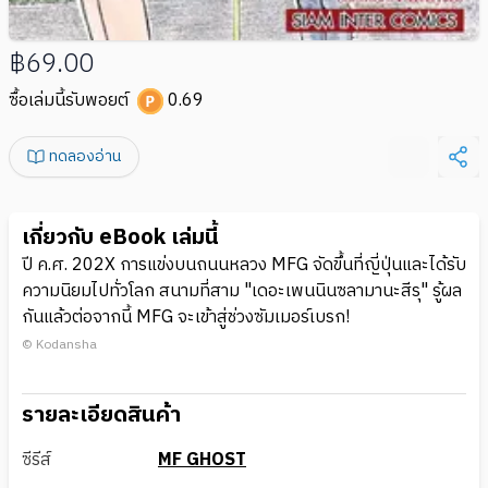
฿69.00
ซื้อเล่มนี้รับพอยต์
0.69
ทดลองอ่าน
เกี่ยวกับ eBook เล่มนี้
ปี ค.ศ. 202X การแข่งบนถนนหลวง MFG จัดขึ้นที่ญี่ปุ่นและได้รับ
ความนิยมไปทั่วโลก สนามที่สาม "เดอะเพนนินซลามานะสีรุ" รู้ผล
กันแล้วต่อจากนี้ MFG จะเข้าสู่ช่วงซัมเมอร์เบรก!
© Kodansha
รายละเอียดสินค้า
ซีรีส์
MF GHOST