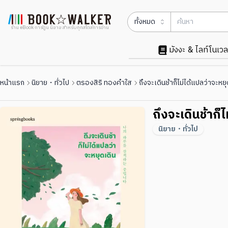
ทั้งหมด
ร้าน eBook การ์ตูน นิยาย สำหรับทุกสไตล์การอ่าน
มังงะ & ไลท์โนเวล
หน้าแรก
นิยาย・ทั่วไป
ตรองสิริ ทองคำใส
ถึงจะเดินช้าก็ไม่ได้แปลว่าจะหยุ
ถึงจะเดินช้าก็
นิยาย・ทั่วไป