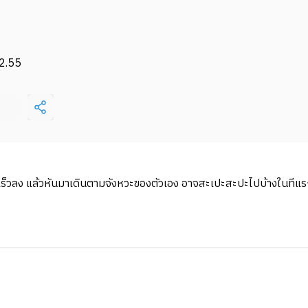
2.55
วามเร็วลง แล้วหันมาเดินตามจังหวะของตัวเอง อาจสะเปะสะปะไปบ้างในทีแร