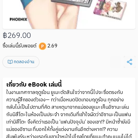
฿269.00
ซื้อเล่มนี้รับพอยต์
2.69
ทดลองอ่าน
เกี่ยวกับ eBook เล่มนี้
ในงานเทศกาลฤดูร้อน ยูเมะตัดสินใจว่าจากนี้ไปจะซื่อตรงกับ
ความรู้สึกของตัวเอง— ทว่าเมื่อหมดปิดเทอมฤดูร้อน ทุกอย่าง
กลับไม่เป็นไปตามที่คิด สาเหตุมาจากแม่ของยูเมะเห็นอิซานะเล่น
กับมิสึโตะในห้องเป็นประจำ จากเดิมที่เข้าใจผิดว่าอิซานะเป็นแฟน
เก่ามิสึโตะ จึงคิดว่าเธอเป็น ‘แฟนปัจจุบัน’ ของเขา!? มิหนำซ้ำยังมี
แม่ของอิซานะที่บอกให้ทั้งคู่แต่งงานกันอีกต่างหาก!? ความ
สัมพันธ์ระหว่างเธอกับเขานำหน้าไปไกลโดยที่ยูเมะทำคะแนนไม่ได้