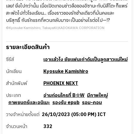
เลย! ยิ่งไปกว่านั้น เมื่อเปิดเทอมข่าวลือของอิซานะกับมิสึโตะก็แพร่
สะพัดไปทั่วโรงเรียน... เรื่องราวของรักข้างเดียวที่มั่นคงและ
บริสุทธิ์ กับรักแรกที่หวนกลับมาจะเป็นอย่างไรต่อไป—!?
©Kyosuke Kamishiro, TakayaKi\KADOKAWA CORPORATION
รายละเอียดสินค้า
ซีรีส์
เอาแล้วไง ยัยแฟนเก่าดันเป็นลูกสาวแม่ใหม่
นักเขียน
Kyosuke Kamishiro
สำนักพิมพ์
PHOENIX NEXT
ประเภท
อ่านก่อนใครที่ B☆W
มีภาพใหญ่
ภาพยนตร์และอนิเมะ
รองรับ epub
รอม-คอม
วางจำหน่ายตั้งแต่
26/10/2023 (05:00 PM) ICT
จำนวนหน้า
332