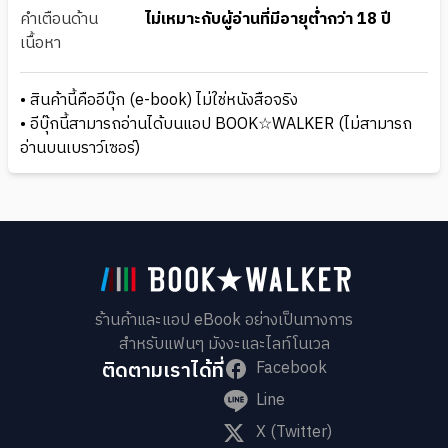
คำเตือนด้าน
ไม่เหมาะกับผู้อ่านที่มีอายุต่ำกว่า 18 ปี
เนื้อหา
• สินค้านี้คืออีบุ๊ก (e-book) ไม่ใช่หนังสือจริง
• อีบุ๊กนี้สามารถอ่านได้บนแอป BOOK☆WALKER (ไม่สามารถ
อ่านบนเบราว์เซอร์)
ร้านค้าและแอป eBook อย่างเป็นทางการ
สำหรับแฟนๆ มังงะและไลท์โนเวล
ติดตามเราได้ที่
Facebook
Line
X (Twitter)