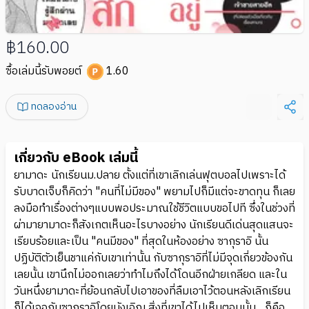
฿160.00
ซื้อเล่มนี้รับพอยต์
1.60
ทดลองอ่าน
เกี่ยวกับ eBook เล่มนี้
ยามาดะ นักเรียนม.ปลาย ตั้งแต่ที่เขาเลิกเล่นฟุตบอลไปเพราะได้
รับบาดเจ็บก็คิดว่า "คนที่ไม่มีของ" พยามไปก็มีแต่จะขาดทุน ก็เลย
ลงมือทำเรื่องต่างๆแบบพอประมาณใช้ชีวิตแบบขอไปที ซึ่งในช่วงที่
ผ่ามายามาดะก็สังเกตเห็นอะไรบางอย่าง นักเรียนดีเด่นสุดแสนจะ
เรียบร้อยและเป็น "คนมีของ" ที่สุดในห้องอย่าง ซากุราอิ นั้น
ปฏิบัติตัวเย็นชาแค่กับเขาเท่านั้น กับซากุราอิที่ไม่มีจุดเกี่ยวข้องกัน
เลยนั้น เขานึกไม่ออกเลยว่าทำไมถึงได้โดนอีกฝ่ายเกลียด และใน
วันหนึ่งยามาดะที่ย้อนกลับไปเอาของที่ลืมเอาไว้ตอนหลังเลิกเรียน
ก็ได้เจอกับซากุราอิโดยบังเอิญ สิ่งที่เขาได้ไปเห็นตอนนั้น... ก็คือ