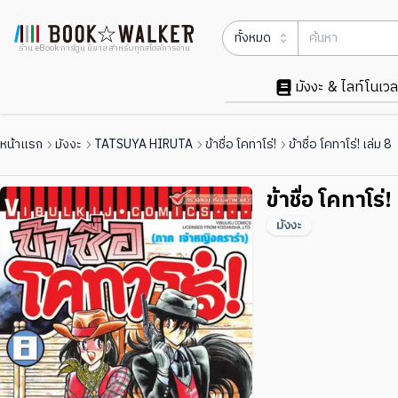
ทั้งหมด
ร้าน eBook การ์ตูน นิยาย สำหรับทุกสไตล์การอ่าน
มังงะ & ไลท์โนเวล
หน้าแรก
มังงะ
TATSUYA HIRUTA
ข้าชื่อ โคทาโร่!
ข้าชื่อ โคทาโร่! เล่ม 8
ข้าชื่อ โคทาโร่!
มังงะ