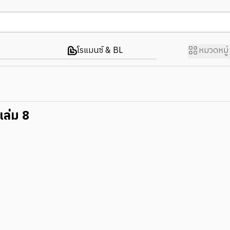
โรแมนซ์ & BL
หมวดหมู่
 เล่ม 8