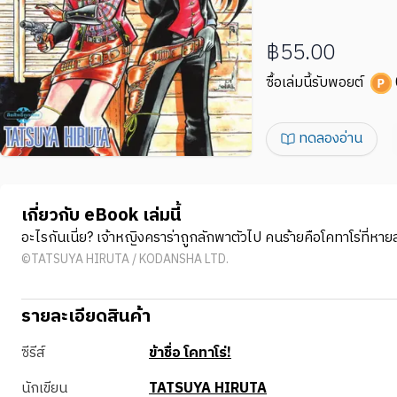
฿55.00
ซื้อเล่มนี้รับพอยต์
ทดลองอ่าน
เกี่ยวกับ eBook เล่มนี้
อะไรกันเนี่ย? เจ้าหญิงคราร่าถูกลักพาตัวไป คนร้ายคือโคทาโร่ที่หาย
©TATSUYA HIRUTA / KODANSHA LTD.
รายละเอียดสินค้า
ซีรีส์
ข้าชื่อ โคทาโร่!
นักเขียน
TATSUYA HIRUTA