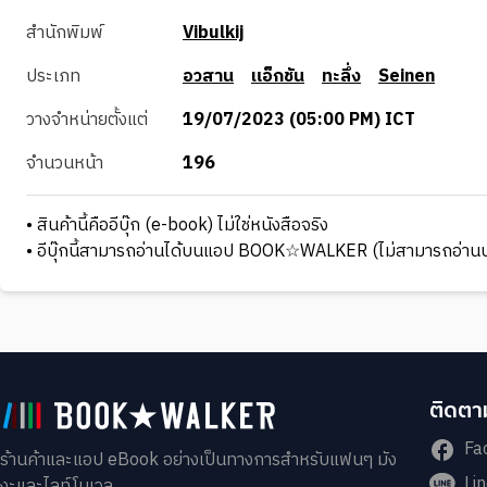
สำนักพิมพ์
Vibulkij
ประเภท
อวสาน
แอ็กชัน
ทะลึ่ง
Seinen
วางจำหน่ายตั้งแต่
19/07/2023 (05:00 PM) ICT
จำนวนหน้า
196
• สินค้านี้คืออีบุ๊ก (e-book) ไม่ใช่หนังสือจริง
• อีบุ๊กนี้สามารถอ่านได้บนแอป BOOK☆WALKER (ไม่สามารถอ่านบ
ติดตาม
Fa
ร้านค้าและแอป eBook อย่างเป็นทางการสำหรับแฟนๆ มัง
Li
งะและไลท์โนเวล