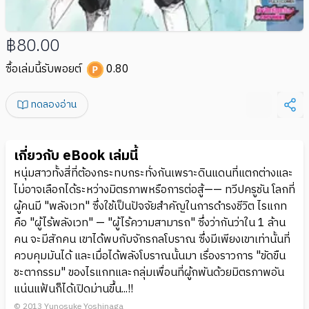
฿80.00
ซื้อเล่มนี้รับพอยต์
0.80
ทดลองอ่าน
เกี่ยวกับ eBook เล่มนี้
หนุ่มสาวทั้งสี่ที่ต้องกระทบกระทั่งกันเพราะดินแดนที่แตกต่างและ
ไม่อาจเลือกได้ระหว่างมิตรภาพหรือการต่อสู้—— ทวีปครูชัน โลกที่
ผู้คนมี "พลังเวท" ซึ่งใช้เป็นปัจจัยสำคัญในการดำรงชีวิต ไรแกท
คือ "ผู้ไร้พลังเวท" — "ผู้ไร้ความสามารถ" ซึ่งว่ากันว่าใน 1 ล้าน
คน จะมีสักคน เขาได้พบกับจักรกลโบราณ ซึ่งมีเพียงเขาเท่านั้นที่
ควบคุมมันได้ และเมื่อได้พลังโบราณนั้นมา เรื่องราวการ "ขัดขืน
ชะตากรรม" ของไรแกทและกลุ่มเพื่อนที่ผู้กพันด้วยมิตรภาพอัน
แน่นแฟ้นก็ได้เปิดม่านขึ้น...!!
© 2013 Yunosuke Yoshinaga