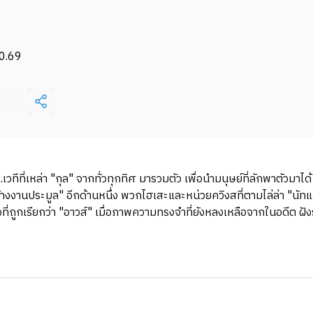
0.69
..เวทีที่เหล่า "กุล" จากทั่วทุกทิศ มารวมตัว เพื่อนำมนุษย์ที่ลักพาตัวม
านประมูล" อีกด้านหนึ่ง พวกไฮเสะและหน่วยควิงสที่ตามไล่ล่า "นัทแคร
สิ่งที่ถูกเรียกว่า "อาวส์" เมื่อภาพความทรงจำที่ยังหลงเหลือจากในอดีต 