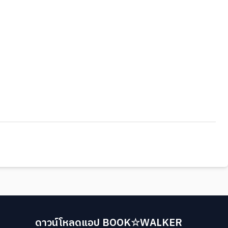
ดาวน์โหลดแอป BOOK☆WALKER