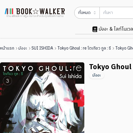
ทั้งหมด
ร้าน eBook การ์ตูน นิยาย สำหรับทุกสไตล์การอ่าน
มังงะ & ไลท์โนเวล
หน้าแรก
มังงะ
SUI ISHIDA
Tokyo Ghoul : re โตเกียว กูล : รี
Tokyo Ghou
Tokyo Ghoul : 
มังงะ