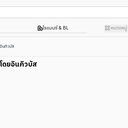
โรแมนซ์ & BL
หมวดหมู่
ยอินคิวบัส
ดูโดยอินคิวบัส