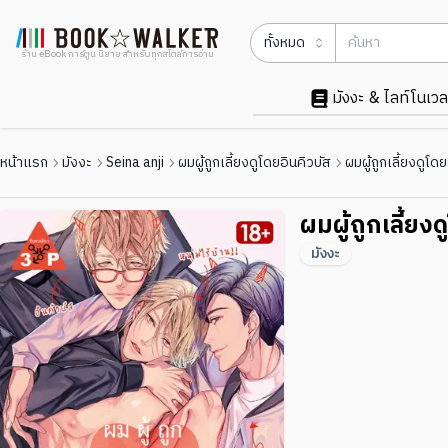
ทั้งหมด
ร้าน eBook การ์ตูน นิยาย สำหรับทุกสไตล์การอ่าน
มังงะ & ไลท์โนเวล
หน้าแรก
มังงะ
Seina anji
ผมผู้ถูกเลี้ยงดูโดยอินคิวบัส
ผมผู้ถูกเลี้ยงดูโด
ผมผู้ถูกเลี้ยง
มังงะ