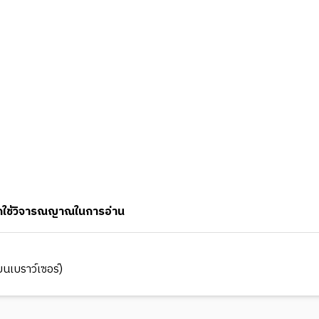
 โปรดใช้วิจารณญาณในการอ่าน
นเบราว์เซอร์)