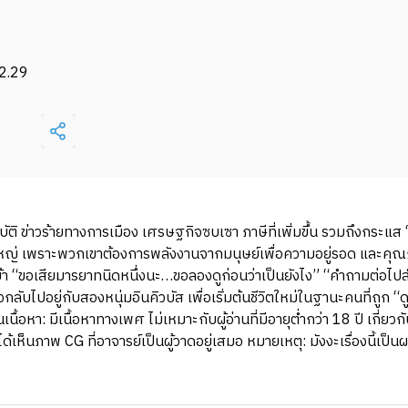
2.29
พิบัติ ข่าวร้ายทางการเมือง เศรษฐกิจซบเซา ภาษีที่เพิ่มขึ้น รวมถึงกระแ
ญหาใหญ่ เพราะพวกเขาต้องการพลังงานจากมนุษย์เพื่อความอยู่รอด และค
เข้า “ขอเสียมารยาทนิดหนึ่งนะ…ขอลองดูก่อนว่าเป็นยังไง” “คำถามต่อ
ลับไปอยู่กับสองหนุ่มอินคิวบัส เพื่อเริ่มต้นชีวิตใหม่ในฐานะคนที่ถูก 
้อหา: มีเนื้อหาทางเพศ ไม่เหมาะกับผู้อ่านที่มีอายุต่ำกว่า 18 ปี เกี่
เห็นภาพ CG ที่อาจารย์เป็นผู้วาดอยู่เสมอ หมายเหตุ: มังงะเรื่องนี้เป็