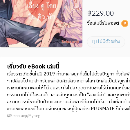
฿229.00
ซื้อเล่มนี้รับพอยต์
ไม่มีตัวอย่าง
เกี่ยวกับ eBook เล่มนี้
เรื่องราวเกิดขึ้นในปี 2019 ท่ามกลางยุคที่เต็มไปด้วยปัญหา ทั้งภัย
ๆ เปลี่ยนไป แต่สำหรับเหล่าอินคิวบัสจากต่างโลก นี่กลับเป็นปั
หาชายที่เหมาะสมให้ได้ จนกระทั่งไปสะดุดตากับชายไร้บ้านคนหนึ่ง
ธรรมดาที่ไม่มีใครสนใจ เขากลับถูกมองเป็น “ของมีค่า” และถูกพาตัวก
สถานการณ์ชวนปั่นป่วนและความสัมพันธ์ที่คาดไม่ถึง… คำเตือนด้านเนื
งานเชิงพาณิชย์ ในเกมจีบหนุ่มของญี่ปุ่นอย่าง PLUSMATE ก็มักจะได้
©Seina anji/Myacg