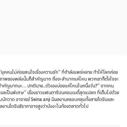
ส “ยุคคนไม่ค่อยสนใจเรื่องความรัก” ที่กำลังแพร่หลาย ทำให้โลกค่อย
ุณภาพของพลังนั้นก็สำคัญมาก ถึงจะลำบากแค่ไหน พวกเขาก็ตั้งใจจะ
ไปสำคัญมากนะ… ปกตินาย...ตัวเองบ่อยแค่ไหนในหนึ่งวัน?” จากคน
“ดูแลเป็นพิเศษ” เรื่องราวแฟนตาซีปนคอมเมดี้สุดแปลก ที่เต็มไปด้วย
ยวกับนักวาด อาจารย์ Seina anji มีผลงานครอบคลุมทั้งสายโดจินและ
นผลงานโดจินชิราคาอาจสูงว่ามังงะในท้องตลาดทั่วไป