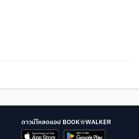
ดาวน์โหลดแอป BOOK☆WALKER