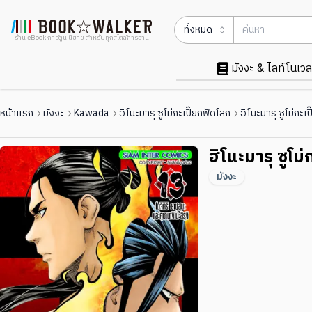
ทั้งหมด
ร้าน eBook การ์ตูน นิยาย สำหรับทุกสไตล์การอ่าน
มังงะ & ไลท์โนเวล
หน้าแรก
มังงะ
Kawada
ฮิโนะมารุ ซูโม่กะเปี๊ยกฟัดโลก
ฮิโนะมารุ ซูโม่กะเ
ฮิโนะมารุ ซูโม
มังงะ