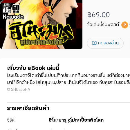
฿69.00
ซื้อเล่มนี้รับพอยต์
ทดลองอ่าน
เกี่ยวกับ eBook เล่มนี้
โรงเรียนดาจิไต่เต้าขึ้นไปบนศึกประเภททีมอย่างราบรื่น แต่ก็ต้องมาเ
มา!? อีกด้าหนึ่ง โยโกสุมะม,ปลาย เท็นโนจิได้มาเจอ กับคุเสะในรอบชิง
© SHUEISHA
รายละเอียดสินค้า
ซีรีส์
ฮิโนะมารุ ซูโม่กะเปี๊ยกฟัดโลก