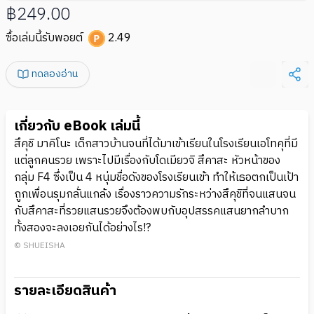
฿249.00
ซื้อเล่มนี้รับพอยต์
2.49
ทดลองอ่าน
เกี่ยวกับ eBook เล่มนี้
สึคุชิ มาคิโนะ เด็กสาวบ้านจนที่ได้มาเข้าเรียนในโรงเรียนเอโทคุที่มี
แต่ลูกคนรวย เพราะไปมีเรื่องกับโดเมียวจิ สึคาสะ หัวหน้าของ
กลุ่ม F4 ซึ่งเป็น 4 หนุ่มชื่อดังของโรงเรียนเข้า ทำให้เธอตกเป็นเป้า
ถูกเพื่อนรุมกลั่นแกล้ง เรื่องราวความรักระหว่างสึคุชิที่จนแสนจน
กับสึคาสะที่รวยแสนรวยจึงต้องพบกับอุปสรรคแสนยากลำบาก
ทั้งสองจะลงเอยกันได้อย่างไร!?
© SHUEISHA
รายละเอียดสินค้า