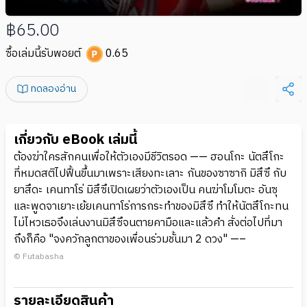
฿65.00
ซื้อเล่มนี้รับพอยต์
0.65
ทดลองอ่าน
เกี่ยวกับ eBook เล่มนี้
ต้องฆ่าใครสักคนเพื่อให้ตัวเองมีชีวิตรอด —— ฮอนโกะ นัตสึโกะ
ที่หมดสติไปฟื้นขึ้นมาเพราะเสียงทะเลาะ กันของซาซากิ มิสึซึ กับ
ยาสึดะ เคนทาโร่ มิสึซึเปิดเผยว่าตัวเองเป็น คนฆ่าโมโมตะ อันซุ
และพูดจาเยาะเย้ยเคนทาโร่การกระทำของมิสึซึ ทำให้นัตสึโกะทน
ไม่ไหวเธอจึงเล่นงานมิสึซึจนตายคามือและแล้วคำ สั่งต่อไปที่มา
ถึงก็คือ "จงควักลูกตาของเพื่อนร่วมชั้นมา 2 ดวง" —–
© Futabasha
รายละเอียดสินค้า